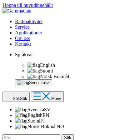
Hoppa till huvudinnehållt
Radioaktivitet
Service
Applikationer
Om oss
Kontakt
Språkval:
English
Suomi
Norsk Bokmål
Svenska
Sök
Sök
Meny
Svenska
SV
English
EN
Suomi
FI
Norsk Bokmål
NO
Sök