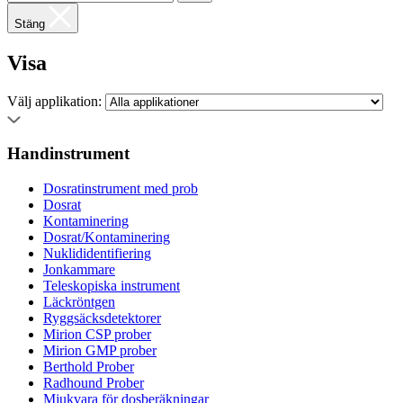
Stäng
Visa
Välj applikation:
Handinstrument
Dosratinstrument med prob
Dosrat
Kontaminering
Dosrat/Kontaminering
Nuklididentifiering
Jonkammare
Teleskopiska instrument
Läckröntgen
Ryggsäcksdetektorer
Mirion CSP prober
Mirion GMP prober
Berthold Prober
Radhound Prober
Mjukvara för dosberäkningar