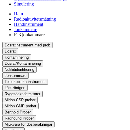
Simulering
Hem
Radioaktivitetsmätning
Handinstrument
Jonkammare
IC3 jonkammare
Dosratinstrument med prob
Dosrat
Kontaminering
Dosrat/Kontaminering
Nuklididentifiering
Jonkammare
Teleskopiska instrument
Läckröntgen
Ryggsäcksdetektorer
Mirion CSP prober
Mirion GMP prober
Berthold Prober
Radhound Prober
Mjukvara för dosberäkningar