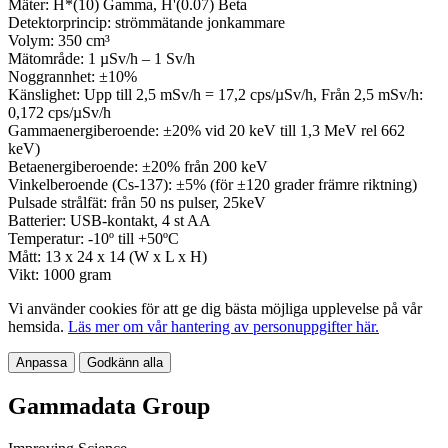
Mäter: H*(10) Gamma, H'(0.07) Beta
Detektorprincip: strömmätande jonkammare
Volym: 350 cm³
Mätområde: 1 µSv/h – 1 Sv/h
Noggrannhet: ±10%
Känslighet: Upp till 2,5 mSv/h = 17,2 cps/µSv/h, Från 2,5 mSv/h:
0,172 cps/µSv/h
Gammaenergiberoende: ±20% vid 20 keV till 1,3 MeV rel 662
keV)
Betaenergiberoende: ±20% från 200 keV
Vinkelberoende (Cs-137): ±5% (för ±120 grader främre riktning)
Pulsade strålfät: från 50 ns pulser, 25keV
Batterier: USB-kontakt, 4 st AA
Temperatur: -10º till +50ºC
Mått: 13 x 24 x 14 (W x L x H)
Vikt: 1000 gram
Vi använder cookies för att ge dig bästa möjliga upplevelse på vår
hemsida.
Läs mer om vår hantering av personuppgifter här.
Anpassa
Godkänn alla
Gammadata Group