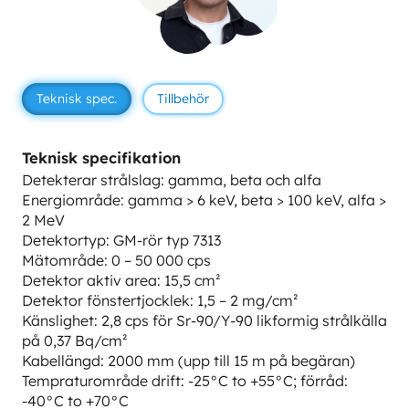
Teknisk spec.
Tillbehör
Teknisk specifikation
Detekterar strålslag: gamma, beta och alfa
Energiområde: gamma > 6 keV, beta > 100 keV, alfa >
2 MeV
Detektortyp: GM-rör typ 7313
Mätområde: 0 – 50 000 cps
Detektor aktiv area: 15,5 cm²
Detektor fönstertjocklek: 1,5 – 2 mg/cm²
Känslighet: 2,8 cps för Sr-90/Y-90 likformig strålkälla
på 0,37 Bq/cm²
Kabellängd: 2000 mm (upp till 15 m på begäran)
Tempraturområde drift: -25°C to +55°C; förråd:
-40°C to +70°C