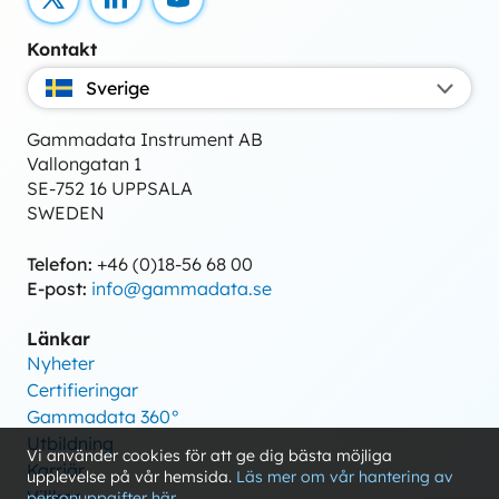
X
LinkedIn
YouTube
Kontakt
Sverige
Gammadata Instrument AB
Vallongatan 1
SE-752 16 UPPSALA
SWEDEN
Telefon:
+46 (0)18-56 68 00
E-post:
info@gammadata.se
Länkar
Nyheter
Certifieringar
Gammadata 360°
Utbildning
Vi använder cookies för att ge dig bästa möjliga
Karriär
upplevelse på vår hemsida.
Läs mer om vår hantering av
Villkor
personuppgifter här.