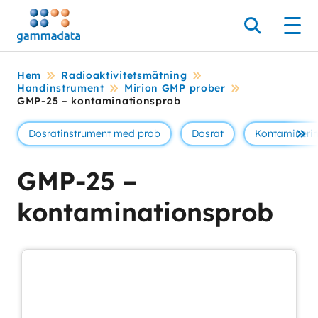
Hoppa
till
Sök
Men
huvudinnehållt
Hem
Radioaktivitetsmätning
Handinstrument
Mirion GMP prober
GMP-25 – kontaminationsprob
Dosratinstrument med prob
Dosrat
Kontamineri
Se 
GMP-25 –
kontaminationsprob