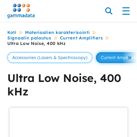
Siirry
pääsisältöönt
Hae
Men
Koti
Materiaalien karakterisointi
Signaalin palautus
Current Amplifiers
Ultra Low Noise, 400 kHz
Accessories (Lasers & Spectroscopy)
Current Amplifier
Se 
Ultra Low Noise, 400
kHz