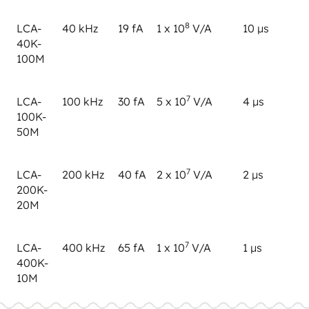
8
LCA-
40 kHz
19 fA
1 x 10
V/A
10 µs
40K-
100M
7
LCA-
100 kHz
30 fA
5 x 10
V/A
4 µs
100K-
50M
7
LCA-
200 kHz
40 fA
2 x 10
V/A
2 µs
200K-
20M
7
LCA-
400 kHz
65 fA
1 x 10
V/A
1 µs
400K-
10M