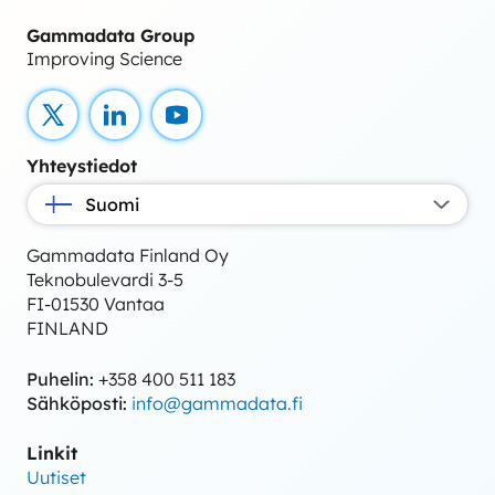
Gammadata Group
Improving Science
X
LinkedIn
YouTube
Yhteystiedot
Suomi
Gammadata Finland Oy
Teknobulevardi 3-5
FI-01530 Vantaa
FINLAND
Puhelin:
+358 400 511 183
Sähköposti:
info@gammadata.fi
Linkit
Uutiset