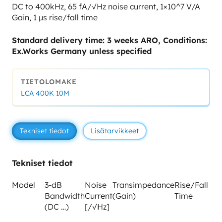
DC to 400kHz, 65 fA/√Hz noise current, 1×10^7 V/A
Gain, 1 µs rise/fall time
Standard delivery time: 3 weeks ARO, Conditions:
Ex.Works Germany unless specified
TIETOLOMAKE
LCA 400K 10M
Tekniset tiedot
Lisätarvikkeet
Tekniset tiedot
Model
3-dB
Noise
Transimpedance
Rise/Fall
Bandwidth
Current
(Gain)
Time
(DC …)
[/√Hz]