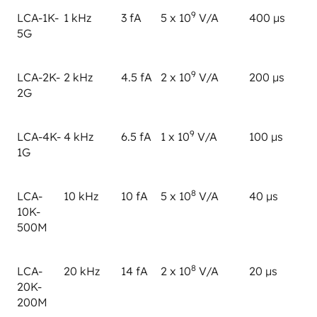
9
LCA-1K-
1 kHz
3 fA
5 x 10
V/A
400 µs
5G
9
LCA-2K-
2 kHz
4.5 fA
2 x 10
V/A
200 µs
2G
9
LCA-4K-
4 kHz
6.5 fA
1 x 10
V/A
100 µs
1G
8
LCA-
10 kHz
10 fA
5 x 10
V/A
40 µs
10K-
500M
8
LCA-
20 kHz
14 fA
2 x 10
V/A
20 µs
20K-
200M