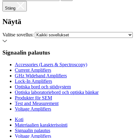
Stäng
Näytä
Valitse sovellus:
Signaalin palautus
Accessories (Lasers & Spectroscopy)
Current Amplifiers
GHz Wideband Amplifiers
Lock-In Amplifiers
Optiska bord och stödsystem
Optiska laboratoriebord och optiska bänkar
Produkter för SEM
Test and Measurement
Voltage Amplifiers
Koti
Materiaalien karakterisointi
Signaalin palautus
Voltage Amplifiers