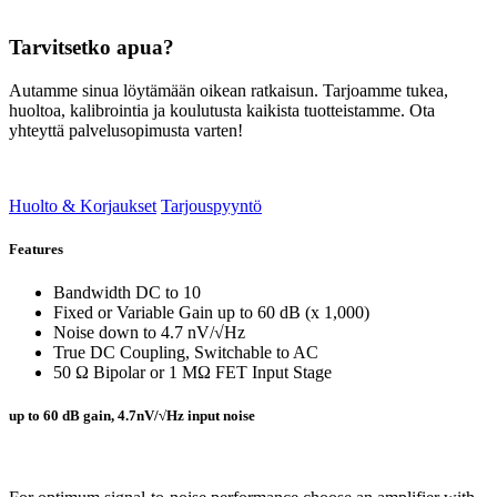
Tarvitsetko apua?
Autamme sinua löytämään oikean ratkaisun. Tarjoamme tukea,
huoltoa, kalibrointia ja koulutusta kaikista tuotteistamme. Ota
yhteyttä palvelusopimusta varten!
Huolto & Korjaukset
Tarjouspyyntö
Features
Bandwidth DC to 10
Fixed or Variable Gain up to 60 dB (x 1,000)
Noise down to 4.7 nV/√Hz
True DC Coupling, Switchable to AC
50 Ω Bipolar or 1 MΩ FET Input Stage
up to 60 dB gain, 4.7nV/√Hz input noise