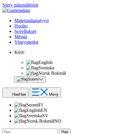
Siirry pääsisältöönt
Materiaalianalyysi
Huolto
Sovellukset
Meistä
Yhteystiedot
Kieli:
English
Svenska
Norsk Bokmål
Suomi
Hae
Hae
Meny
Suomi
FI
English
EN
Svenska
SV
Norsk Bokmål
NO
Hae