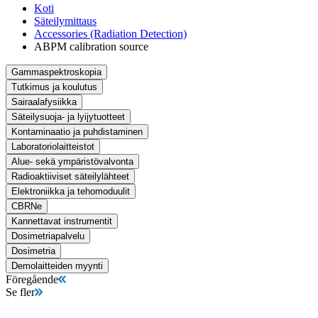
Koti
Säteilymittaus
Accessories (Radiation Detection)
ABPM calibration source
Gammaspektroskopia
Tutkimus ja koulutus
Sairaalafysiikka
Säteilysuoja- ja lyijytuotteet
Kontaminaatio ja puhdistaminen
Laboratoriolaitteistot
Alue- sekä ympäristövalvonta
Radioaktiiviset säteilylähteet
Elektroniikka ja tehomoduulit
CBRNe
Kannettavat instrumentit
Dosimetriapalvelu
Dosimetria
Demolaitteiden myynti
Föregående
Se fler