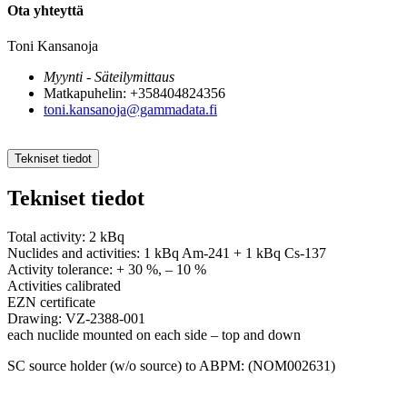
Ota yhteyttä
Toni Kansanoja
Myynti - Säteilymittaus
Matkapuhelin: +358404824356
toni.kansanoja@gammadata.fi
Tekniset tiedot
Tekniset tiedot
Total activity: 2 kBq
Nuclides and activities: 1 kBq Am-241 + 1 kBq Cs-137
Activity tolerance: + 30 %, – 10 %
Activities calibrated
EZN certificate
Drawing: VZ-2388-001
each nuclide mounted on each side – top and down
SC source holder (w/o source) to ABPM: (NOM002631)