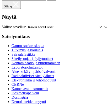
Stäng
Näytä
Valitse sovellus:
Säteilymittaus
Gammaspektroskopia
Tutkimus ja koulutus
Sairaalafysiikka
Säteilysuoja- ja lyijytuotteet
Kontaminaatio ja puhdistaminen
Laboratoriolaitteistot
Alue- sekä ympäristövalvonta
Radioaktiiviset säteilylähteet
Elektroniikka ja tehomoduulit
CBRNe
Kannettavat instrumentit
Dosimetriapalvelu
Dosimetria
Demolaitteiden myynti