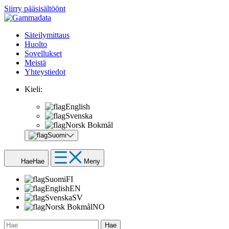
Siirry pääsisältöönt
Säteilymittaus
Huolto
Sovellukset
Meistä
Yhteystiedot
Kieli:
English
Svenska
Norsk Bokmål
Suomi
Hae
Hae
Meny
Suomi
FI
English
EN
Svenska
SV
Norsk Bokmål
NO
Hae