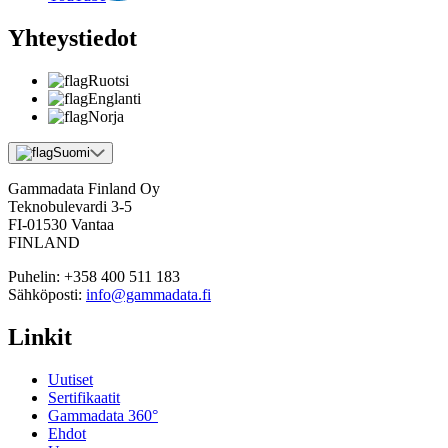
Yhteystiedot
Ruotsi
Englanti
Norja
Suomi
Gammadata Finland Oy
Teknobulevardi 3-5
FI-01530 Vantaa
FINLAND
Puhelin:
+358 400 511 183
Sähköposti:
info@gammadata.fi
Linkit
Uutiset
Sertifikaatit
Gammadata 360°
Ehdot