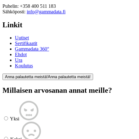
Puhelin:
+358 400 511 183
Sähköposti:
info@gammadata.fi
Linkit
Uutiset
Sertifikaatit
Gammadata 360°
Ehdot
Ura
Koulutus
Anna palautetta meistä!
Anna palautetta meistä!
Millaisen arvosanan annat meille?
Yksi