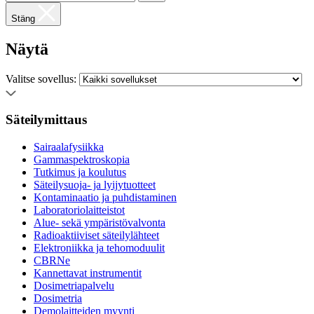
Stäng
Näytä
Valitse sovellus:
Säteilymittaus
Sairaalafysiikka
Gammaspektroskopia
Tutkimus ja koulutus
Säteilysuoja- ja lyijytuotteet
Kontaminaatio ja puhdistaminen
Laboratoriolaitteistot
Alue- sekä ympäristövalvonta
Radioaktiiviset säteilylähteet
Elektroniikka ja tehomoduulit
CBRNe
Kannettavat instrumentit
Dosimetriapalvelu
Dosimetria
Demolaitteiden myynti