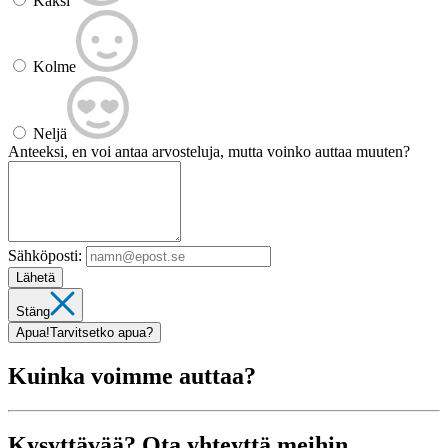
Kaksi
Kolme
Neljä
Anteeksi, en voi antaa arvosteluja, mutta voinko auttaa muuten?
Sähköposti:
Lähetä
Stäng
Apua!
Tarvitsetko apua?
Kuinka voimme auttaa?
Kysyttävää? Ota yhteyttä meihin