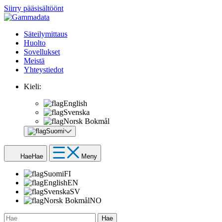
Siirry pääsisältöönt
Säteilymittaus
Huolto
Sovellukset
Meistä
Yhteystiedot
Kieli:
English
Svenska
Norsk Bokmål
Suomi
Hae
Hae
Meny
Suomi
FI
English
EN
Svenska
SV
Norsk Bokmål
NO
Hae