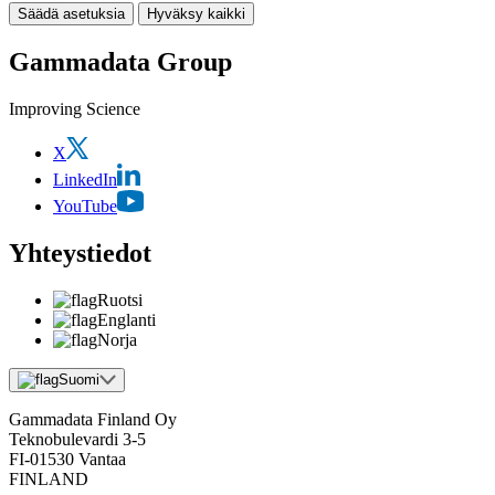
Säädä asetuksia
Hyväksy kaikki
Gammadata Group
Improving Science
X
LinkedIn
YouTube
Yhteystiedot
Ruotsi
Englanti
Norja
Suomi
Gammadata Finland Oy
Teknobulevardi 3-5
FI-01530 Vantaa
FINLAND