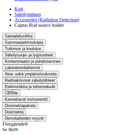
Koti
Säteilymittaus
Accessories (Radiation Detection)
Captus Rod source holder
Sairaalafysiikka
Gammaspektroskopia
Tutkimus ja koulutus
Säteilysuoja- ja lyijytuotteet
Kontaminaatio ja puhdistaminen
Laboratoriolaitteistot
Alue- sekä ympäristövalvonta
Radioaktiiviset säteilylähteet
Elektroniikka ja tehomoduulit
CBRNe
Kannettavat instrumentit
Dosimetriapalvelu
Dosimetria
Demolaitteiden myynti
Föregående
Se fler