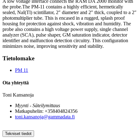
A low voltage interface connects the RAM DA 2000 monitor with
the probe.The PM-11 contains a highly efficient, hermetically
sealed, NaI(Tl) scintillator, 2″ diameter and 2″ thick, coupled to a 2″
photomultiplier tube. This is encased in a rugged, splash proof
housing for protection against shock, vibration and humidity. The
probe also contains a high voltage power supply, single channel
analyzer (SCA), pulse shaper, GM saturation indicator, detector
identifier and malfunction detection circuitry. This configuration
minimizes noise, improving sensitivity and stability.
Tietolomake
PM 11
Ota yhteyttä
Toni Kansanoja
Myynti - Säteilymittaus
Matkapuhelin: +358404824356
toni.kansanoja@gammadata.fi
Tekniset tiedot