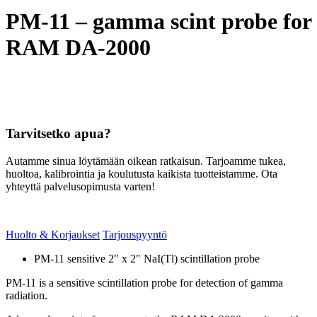
PM-11 – gamma scint probe for
RAM DA-2000
Tarvitsetko apua?
Autamme sinua löytämään oikean ratkaisun. Tarjoamme tukea,
huoltoa, kalibrointia ja koulutusta kaikista tuotteistamme. Ota
yhteyttä palvelusopimusta varten!
Huolto & Korjaukset
Tarjouspyyntö
PM-11 sensitive 2″ x 2″ NaI(Tl) scintillation probe
PM-11 is a sensitive scintillation probe for detection of gamma
radiation.