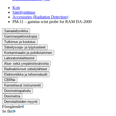
Koti
Säteilymittaus
Accessories (Radiation Detection)
PM-11 – gamma scint probe for RAM DA-2000
Sairaalafysiikka
Gammaspektroskopia
Tutkimus ja koulutus
Säteilysuoja- ja lyijytuotteet
Kontaminaatio ja puhdistaminen
Laboratoriolaitteistot
Alue- sekä ympäristövalvonta
Radioaktiiviset säteilylähteet
Elektroniikka ja tehomoduulit
CBRNe
Kannettavat instrumentit
Dosimetriapalvelu
Dosimetria
Demolaitteiden myynti
Föregående
Se fler