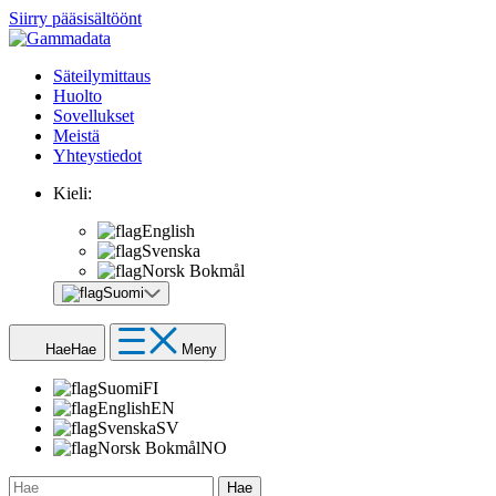
Siirry pääsisältöönt
Säteilymittaus
Huolto
Sovellukset
Meistä
Yhteystiedot
Kieli:
English
Svenska
Norsk Bokmål
Suomi
Hae
Hae
Meny
Suomi
FI
English
EN
Svenska
SV
Norsk Bokmål
NO
Hae