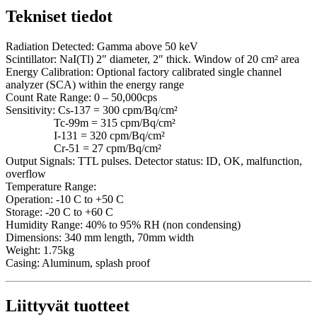
Tekniset tiedot
Radiation Detected: Gamma above 50 keV
Scintillator: NaI(Tl) 2″ diameter, 2″ thick. Window of 20 cm² area
Energy Calibration: Optional factory calibrated single channel
analyzer (SCA) within the energy range
Count Rate Range: 0 – 50,000cps
Sensitivity: Cs-137 = 300 cpm/Bq/cm²
Tc-99m = 315 cpm/Bq/cm²
I-131 = 320 cpm/Bq/cm²
Cr-51 = 27 cpm/Bq/cm²
Output Signals: TTL pulses. Detector status: ID, OK, malfunction,
overflow
Temperature Range:
Operation: -10 C to +50 C
Storage: -20 C to +60 C
Humidity Range: 40% to 95% RH (non condensing)
Dimensions: 340 mm length, 70mm width
Weight: 1.75kg
Casing: Aluminum, splash proof
Liittyvät tuotteet