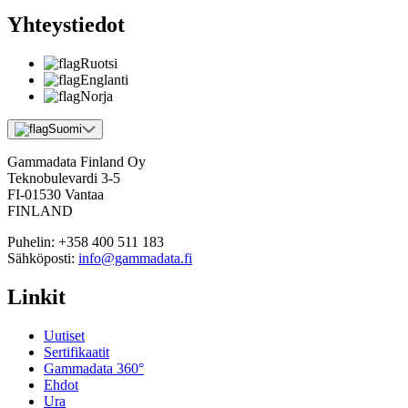
Yhteystiedot
Ruotsi
Englanti
Norja
Suomi
Gammadata Finland Oy
Teknobulevardi 3-5
FI-01530 Vantaa
FINLAND
Puhelin:
+358 400 511 183
Sähköposti:
info@gammadata.fi
Linkit
Uutiset
Sertifikaatit
Gammadata 360°
Ehdot
Ura