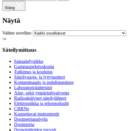
Stäng
Näytä
Valitse sovellus:
Säteilymittaus
Sairaalafysiikka
Gammaspektroskopia
Tutkimus ja koulutus
Säteilysuoja- ja lyijytuotteet
Kontaminaatio ja puhdistaminen
Laboratoriolaitteistot
Alue- sekä ympäristövalvonta
Radioaktiiviset säteilylähteet
Elektroniikka ja tehomoduulit
CBRNe
Kannettavat instrumentit
Dosimetriapalvelu
Dosimetria
Demolaitteiden myynti