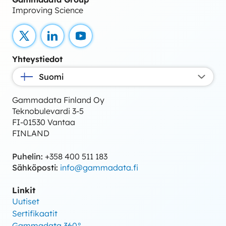
Improving Science
X
LinkedIn
YouTube
Yhteystiedot
Suomi
Gammadata Finland Oy
Teknobulevardi 3-5
FI-01530 Vantaa
FINLAND
Puhelin:
+358 400 511 183
Sähköposti:
info@gammadata.fi
Linkit
Uutiset
Sertifikaatit
Gammadata 360°