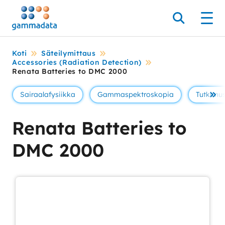
Siirry
pääsisältöönt
Hae
Men
Koti
Säteilymittaus
Accessories (Radiation Detection)
Renata Batteries to DMC 2000
Sairaalafysiikka
Gammaspektroskopia
Tutkimus
Se 
Renata Batteries to
DMC 2000