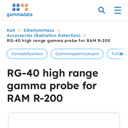
Siirry
pääsisältöönt
Hae
Men
Koti
Säteilymittaus
Accessories (Radiation Detection)
RG-40 high range gamma probe for RAM R-200
Sairaalafysiikka
Gammaspektroskopia
Tutkimus
Se 
RG-40 high range
gamma probe for
RAM R-200