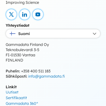
Improving Science
X
LinkedIn
YouTube
Yhteystiedot
Suomi
Gammadata Finland Oy
Teknobulevardi 3-5
FI-01530 Vantaa
FINLAND
Puhelin:
+358 400 511 183
Sähköposti:
info@gammadata.fi
Linkit
Uutiset
Sertifikaatit
Gammadata 360°