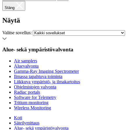
Stäng
Näytä
Valitse sovellus:
Alue- sekä ympäristövalvonta
Air samplers
Aluevalvonta
Gamma-Ray Imaging Spectrometer
Ilmassa tapahtuva toiminta
Liikkuva ympäristö- ja ilmakartoitus
Ohjelmistojen valvonta
Radiac portals
Software for Telemetry
Tritium monitoring
Wireless Monitoring
Koti
Säteilymittaus
Alue- sekä ympäristövalvonta