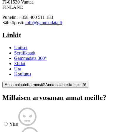
FI-01530 Vantaa
FINLAND
Puhelin:
+358 400 511 183
Sähköposti:
info@gammadata.fi
Linkit
Uutiset
Sertifikaatit
Gammadata 360°
Ehdot
Ura
Koulutus
Anna palautetta meistä!
Anna palautetta meistä!
Millaisen arvosanan annat meille?
Yksi