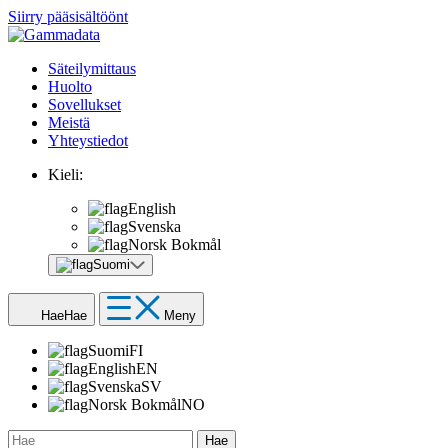
Siirry pääsisältöönt
Säteilymittaus
Huolto
Sovellukset
Meistä
Yhteystiedot
Kieli:
English
Svenska
Norsk Bokmål
Suomi
Hae
Hae
Meny
Suomi
FI
English
EN
Svenska
SV
Norsk Bokmål
NO
Hae