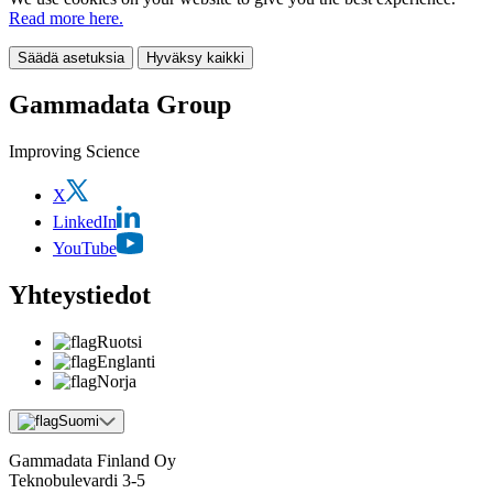
Read more here.
Säädä asetuksia
Hyväksy kaikki
Gammadata Group
Improving Science
X
LinkedIn
YouTube
Yhteystiedot
Ruotsi
Englanti
Norja
Suomi
Gammadata Finland Oy
Teknobulevardi 3-5