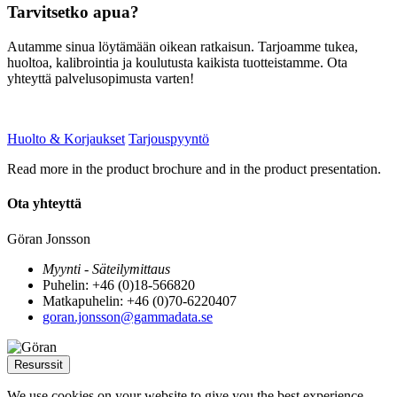
Tarvitsetko apua?
Autamme sinua löytämään oikean ratkaisun. Tarjoamme tukea,
huoltoa, kalibrointia ja koulutusta kaikista tuotteistamme. Ota
yhteyttä palvelusopimusta varten!
Huolto & Korjaukset
Tarjouspyyntö
Read more in the product brochure and in the product presentation.
Ota yhteyttä
Göran Jonsson
Myynti - Säteilymittaus
Puhelin: +46 (0)18-566820
Matkapuhelin: +46 (0)70-6220407
goran.jonsson@gammadata.se
Resurssit
We use cookies on your website to give you the best experience.