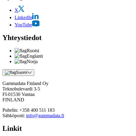
X
LinkedIn
YouTube
Yhteystiedot
Ruotsi
Englanti
Norja
Suomi
Gammadata Finland Oy
Teknobulevardi 3-5
FI-01530 Vantaa
FINLAND
Puhelin:
+358 400 511 183
Sähköposti:
info@gammadata.fi
Linkit