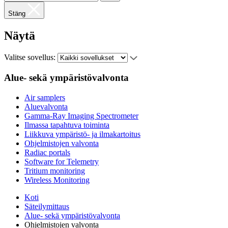
Stäng
Näytä
Valitse sovellus:
Alue- sekä ympäristövalvonta
Air samplers
Aluevalvonta
Gamma-Ray Imaging Spectrometer
Ilmassa tapahtuva toiminta
Liikkuva ympäristö- ja ilmakartoitus
Ohjelmistojen valvonta
Radiac portals
Software for Telemetry
Tritium monitoring
Wireless Monitoring
Koti
Säteilymittaus
Alue- sekä ympäristövalvonta
Ohjelmistojen valvonta