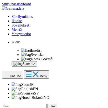
Siirry pääsisältöönt
Säteilymittaus
Huolto
Sovellukset
Meistä
Yhteystiedot
Kieli:
English
Svenska
Norsk Bokmål
Suomi
Hae
Hae
Meny
Suomi
FI
English
EN
Svenska
SV
Norsk Bokmål
NO
Hae