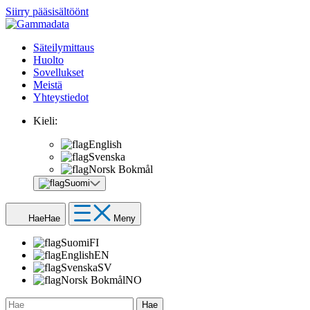
Siirry pääsisältöönt
Säteilymittaus
Huolto
Sovellukset
Meistä
Yhteystiedot
Kieli:
English
Svenska
Norsk Bokmål
Suomi
Hae
Hae
Meny
Suomi
FI
English
EN
Svenska
SV
Norsk Bokmål
NO
Hae