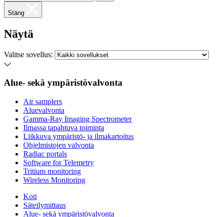
Stäng
Näytä
Valitse sovellus:
Alue- sekä ympäristövalvonta
Air samplers
Aluevalvonta
Gamma-Ray Imaging Spectrometer
Ilmassa tapahtuva toiminta
Liikkuva ympäristö- ja ilmakartoitus
Ohjelmistojen valvonta
Radiac portals
Software for Telemetry
Tritium monitoring
Wireless Monitoring
Koti
Säteilymittaus
Alue- sekä ympäristövalvonta