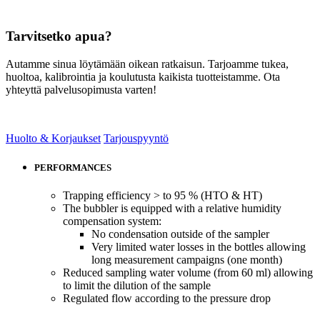
Tarvitsetko apua?
Autamme sinua löytämään oikean ratkaisun. Tarjoamme tukea,
huoltoa, kalibrointia ja koulutusta kaikista tuotteistamme. Ota
yhteyttä palvelusopimusta varten!
Huolto & Korjaukset
Tarjouspyyntö
PERFORMANCES
Trapping efficiency > to 95 % (HTO & HT)
The bubbler is equipped with a relative humidity
compensation system:
No condensation outside of the sampler
Very limited water losses in the bottles allowing
long measurement campaigns (one month)
Reduced sampling water volume (from 60 ml) allowing
to limit the dilution of the sample
Regulated flow according to the pressure drop