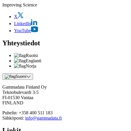
Improving Science
X
LinkedIn
YouTube
Yhteystiedot
Ruotsi
Englanti
Norja
Suomi
Gammadata Finland Oy
Teknobulevardi 3-5
FI-01530 Vantaa
FINLAND
Puhelin:
+358 400 511 183
Sähköposti:
info@gammadata.fi
Linkit