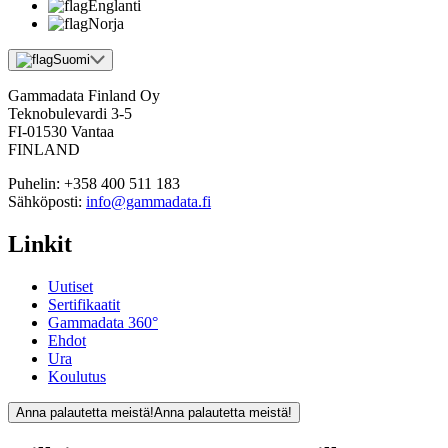
Englanti
Norja
Suomi
Gammadata Finland Oy
Teknobulevardi 3-5
FI-01530 Vantaa
FINLAND
Puhelin:
+358 400 511 183
Sähköposti:
info@gammadata.fi
Linkit
Uutiset
Sertifikaatit
Gammadata 360°
Ehdot
Ura
Koulutus
Anna palautetta meistä!
Anna palautetta meistä!