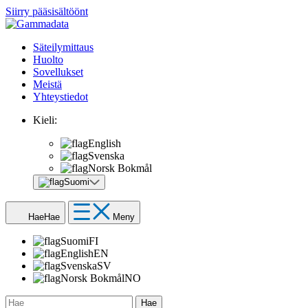
Siirry pääsisältöönt
Säteilymittaus
Huolto
Sovellukset
Meistä
Yhteystiedot
Kieli:
English
Svenska
Norsk Bokmål
Suomi
Hae
Hae
Meny
Suomi
FI
English
EN
Svenska
SV
Norsk Bokmål
NO
Hae