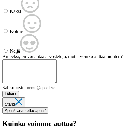
Kaksi
Kolme
Neljä
Anteeksi, en voi antaa arvosteluja, mutta voinko auttaa muuten?
Sähköposti:
Lähetä
Stäng
Apua!
Tarvitsetko apua?
Kuinka voimme auttaa?