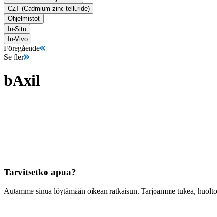
CZT (Cadmium zinc telluride)
Ohjelmistot
In-Situ
In-Vivo
Föregående
Se fler
bAxil
Tarvitsetko apua?
Autamme sinua löytämään oikean ratkaisun. Tarjoamme tukea, huoltoa, 