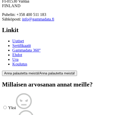
FI-01530 Vantaa
FINLAND
Puhelin:
+358 400 511 183
Sähköposti:
info@gammadata.fi
Linkit
Uutiset
Sertifikaatit
Gammadata 360°
Ehdot
Ura
Koulutus
Anna palautetta meistä!
Anna palautetta meistä!
Millaisen arvosanan annat meille?
Yksi