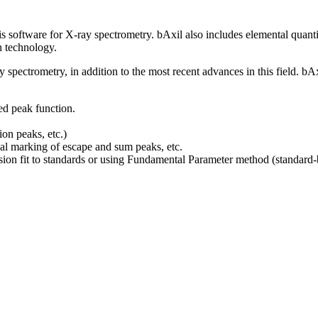
s software for X-ray spectrometry. bAxil also includes elemental quant
n technology.
pectrometry, in addition to the most recent advances in this field. bAx
ed peak function.
ion peaks, etc.)
ual marking of escape and sum peaks, etc.
sion fit to standards or using Fundamental Parameter method (standard-b