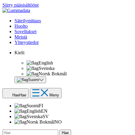
Siirry pääsisältöönt
Säteilymittaus
Huolto
Sovellukset
Meistä
Yhteystiedot
Kieli:
English
Svenska
Norsk Bokmål
Suomi
Hae
Hae
Meny
Suomi
FI
English
EN
Svenska
SV
Norsk Bokmål
NO
Hae