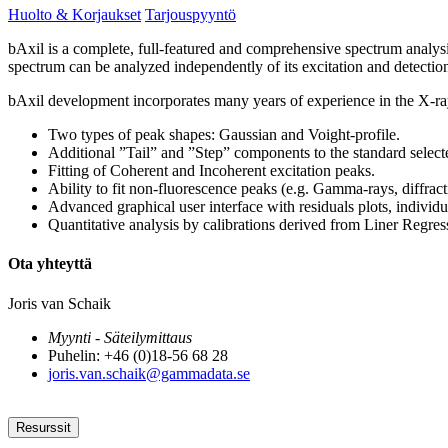
Huolto & Korjaukset
Tarjouspyyntö
bAxil is a complete, full-featured and comprehensive spectrum analysi
spectrum can be analyzed independently of its excitation and detectio
bAxil development incorporates many years of experience in the X-ray s
Two types of peak shapes: Gaussian and Voight-profile.
Additional ”Tail” and ”Step” components to the standard select
Fitting of Coherent and Incoherent excitation peaks.
Ability to fit non-fluorescence peaks (e.g. Gamma-rays, diffract
Advanced graphical user interface with residuals plots, individ
Quantitative analysis by calibrations derived from Liner Regres
Ota yhteyttä
Joris van Schaik
Myynti - Säteilymittaus
Puhelin: +46 (0)18-56 68 28
joris.van.schaik@gammadata.se
Resurssit