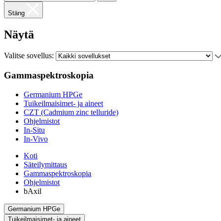
Stäng
Näytä
Valitse sovellus:
Gammaspektroskopia
Germanium HPGe
Tuikeilmaisimet- ja aineet
CZT (Cadmium zinc telluride)
Ohjelmistot
In-Situ
In-Vivo
Koti
Säteilymittaus
Gammaspektroskopia
Ohjelmistot
bAxil
Germanium HPGe
Tuikeilmaisimet- ja aineet