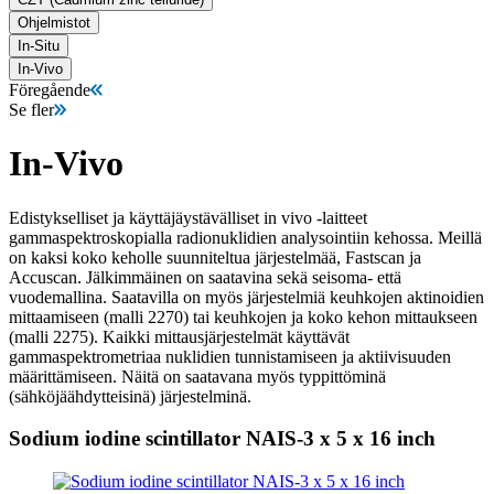
Ohjelmistot
In-Situ
In-Vivo
Föregående
Se fler
In-Vivo
Edistykselliset ja käyttäjäystävälliset in vivo -laitteet
gammaspektroskopialla radionuklidien analysointiin kehossa. Meillä
on kaksi koko keholle suunniteltua järjestelmää, Fastscan ja
Accuscan. Jälkimmäinen on saatavina sekä seisoma- että
vuodemallina. Saatavilla on myös järjestelmiä keuhkojen aktinoidien
mittaamiseen (malli 2270) tai keuhkojen ja koko kehon mittaukseen
(malli 2275). Kaikki mittausjärjestelmät käyttävät
gammaspektrometriaa nuklidien tunnistamiseen ja aktiivisuuden
määrittämiseen. Näitä on saatavana myös typpittöminä
(sähköjäähdytteisinä) järjestelminä.
Sodium iodine scintillator NAIS-3 x 5 x 16 inch