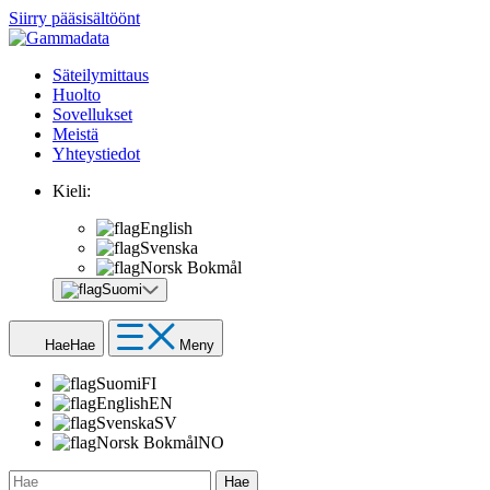
Siirry pääsisältöönt
Säteilymittaus
Huolto
Sovellukset
Meistä
Yhteystiedot
Kieli:
English
Svenska
Norsk Bokmål
Suomi
Hae
Hae
Meny
Suomi
FI
English
EN
Svenska
SV
Norsk Bokmål
NO
Hae