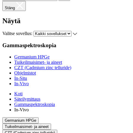
Stäng
Näytä
Valitse sovellus:
Gammaspektroskopia
Germanium HPGe
Tuikeilmaisimet- ja aineet
CZT (Cadmium zinc telluride)
Ohjelmistot
In-Situ
In-Vivo
Koti
Säteilymittaus
Gammaspektroskopia
In-Vivo
Germanium HPGe
Tuikeilmaisimet- ja aineet
CZT (Cadmium zinc telluride)