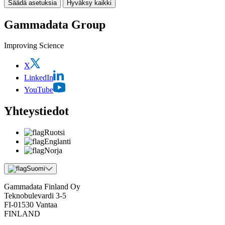
Säädä asetuksia
Hyväksy kaikki
Gammadata Group
Improving Science
X
LinkedIn
YouTube
Yhteystiedot
Ruotsi
Englanti
Norja
Suomi
Gammadata Finland Oy
Teknobulevardi 3-5
FI-01530 Vantaa
FINLAND