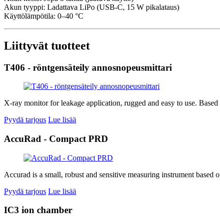
Akun tyyppi: Ladattava LiPo (USB-C, 15 W pikalataus)
Käyttölämpötila: 0–40 °C
Liittyvät tuotteet
T406 - röntgensäteily annosnopeusmittari
X-ray monitor for leakage application, rugged and easy to use. Based
Pyydä tarjous
Lue lisää
AccuRad - Compact PRD
Accurad is a small, robust and sensitive measuring instrument based on 
Pyydä tarjous
Lue lisää
IC3 ion chamber