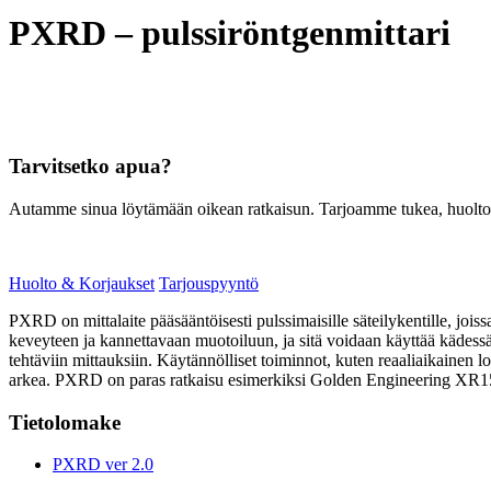
PXRD – pulssiröntgenmittari
Tarvitsetko apua?
Autamme sinua löytämään oikean ratkaisun. Tarjoamme tukea, huoltoa, 
Huolto & Korjaukset
Tarjouspyyntö
PXRD on mittalaite pääsääntöisesti pulssimaisille säteilykentille, jois
keveyteen ja kannettavaan muotoiluun, ja sitä voidaan käyttää kädessä 
tehtäviin mittauksiin. Käytännölliset toiminnot, kuten reaaliaikainen lo
arkea. PXRD on paras ratkaisu esimerkiksi Golden Engineering XR150-, 
Tietolomake
PXRD ver 2.0