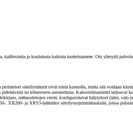
kalibrointia ja koulutusta kaikista tuotteistamme. Ota yhteyttä palvel
sa perinteiset säteilymittarit eivät toimi kunnolla, mutta sitä voidaan k
pidettävänä tai telineeseen asennettuna. Kaksoisilmaisimet tarjoavat laa
kikirjaus, mittaustietojen vienti, konfiguroitavat hälytykset (ääni, valo
XR200- ja XRS3-laitteiden säteilysuojelumittauksiin, joissa pulssinpit