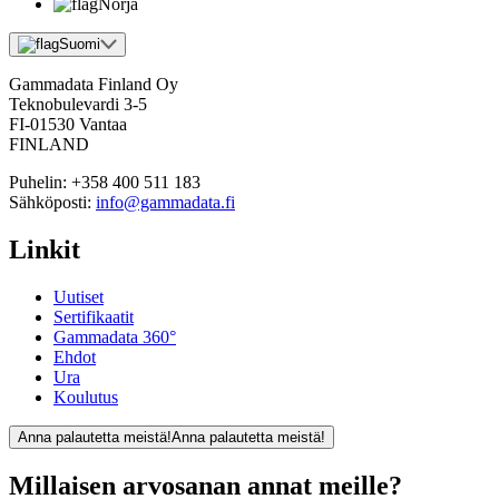
Norja
Suomi
Gammadata Finland Oy
Teknobulevardi 3-5
FI-01530 Vantaa
FINLAND
Puhelin:
+358 400 511 183
Sähköposti:
info@gammadata.fi
Linkit
Uutiset
Sertifikaatit
Gammadata 360°
Ehdot
Ura
Koulutus
Anna palautetta meistä!
Anna palautetta meistä!
Millaisen arvosanan annat meille?