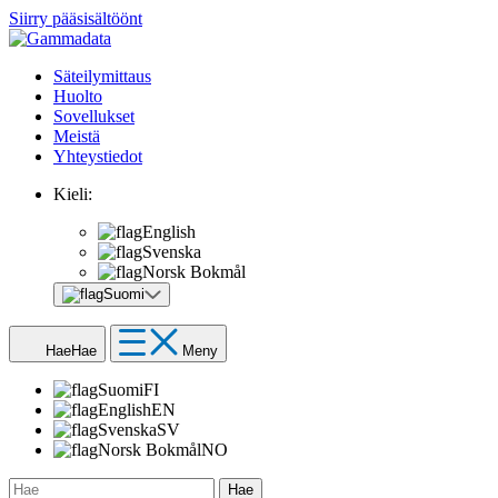
Siirry pääsisältöönt
Säteilymittaus
Huolto
Sovellukset
Meistä
Yhteystiedot
Kieli:
English
Svenska
Norsk Bokmål
Suomi
Hae
Hae
Meny
Suomi
FI
English
EN
Svenska
SV
Norsk Bokmål
NO
Hae