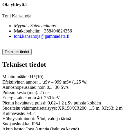
Ota yhteyttä
Toni Kansanoja
Myynti - Säteilymittaus
Matkapuhelin: +358404824356
toni.kansanoja@gammadata.fi
Tekniset tiedot
Tekniset tiedot
Mitattu määrä: H*(10)
Efektiivinen annos: 1 µSv – 999 mSv (±25 %)
Annosnopeusalue: noin 0,3–30 Sv/s
Pulssin kesto (min): 25 ns
Energia-alue: noin 40–250 keV
Pienin havaittava pulssi: 0,02–1,2 µSv pulssia kohden
Suositeltu vähimmäisetäisyys: XR150/XR200: 1,5 m, XRS3: 2 m
Kulmavaste: ±45°
Hälytystoiminnot: Ääni, valo ja tärinä
Suojausluokka: IP54
Akun kesto: Jopa 8 tuntia (jatkuva käyttö)