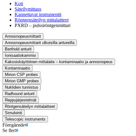
Koti
Säteilymittaus
Kannettavat instrumentit
Röntgensäteilyn mittalaitteet
PXRD – pulssiröntgenmittari
Annosnopeusmittarit
Annosnopeusmittarit ulkoisilla antureilla
Berthold anturit
Ionisaatiokammio
Kaksoiskäyttöinen mittalaite – kontaminaatio ja annosnopeus
Kontaminaatio
Mirion CSP probes
Mirion GMP probes
Nuklidien tunnistus
Radhound anturit
Reppujärjestelmät
Röntgensäteilyn mittalaitteet
Simulointi
Telescopic instruments
Föregående
Se fler