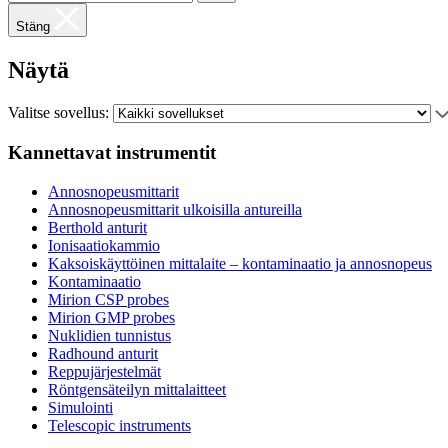
Stäng
Näytä
Valitse sovellus:
Kannettavat instrumentit
Annosnopeusmittarit
Annosnopeusmittarit ulkoisilla antureilla
Berthold anturit
Ionisaatiokammio
Kaksoiskäyttöinen mittalaite – kontaminaatio ja annosnopeus
Kontaminaatio
Mirion CSP probes
Mirion GMP probes
Nuklidien tunnistus
Radhound anturit
Reppujärjestelmät
Röntgensäteilyn mittalaitteet
Simulointi
Telescopic instruments