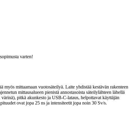
usopimusta varten!
äyttää myös mittaamaan vuotosäteilyä. Laite yhdistää kestävän rakenteen
jennetun mittausalueen pienistä annostasoista säteilylähteen lähellä
 ja värinä), pitkä akunkesto ja USB-C-lataus, helpottavat käyttäjän
uudet ovat jopa 25 ns ja intensiteetit jopa noin 30 Sv/s.