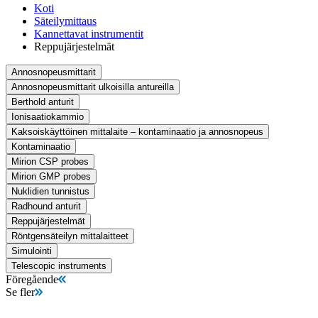
Koti
Säteilymittaus
Kannettavat instrumentit
Reppujärjestelmät
Annosnopeusmittarit
Annosnopeusmittarit ulkoisilla antureilla
Berthold anturit
Ionisaatiokammio
Kaksoiskäyttöinen mittalaite – kontaminaatio ja annosnopeus
Kontaminaatio
Mirion CSP probes
Mirion GMP probes
Nuklidien tunnistus
Radhound anturit
Reppujärjestelmät
Röntgensäteilyn mittalaitteet
Simulointi
Telescopic instruments
Föregående
Se fler