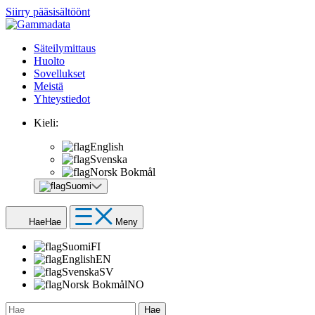
Siirry pääsisältöönt
Säteilymittaus
Huolto
Sovellukset
Meistä
Yhteystiedot
Kieli:
English
Svenska
Norsk Bokmål
Suomi
Hae
Hae
Meny
Suomi
FI
English
EN
Svenska
SV
Norsk Bokmål
NO
Hae