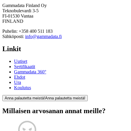
Gammadata Finland Oy
Teknobulevardi 3-5
FI-01530 Vantaa
FINLAND
Puhelin:
+358 400 511 183
Sähköposti:
info@gammadata.fi
Linkit
Uutiset
Sertifikaatit
Gammadata 360°
Ehdot
Ura
Koulutus
Anna palautetta meistä!
Anna palautetta meistä!
Millaisen arvosanan annat meille?