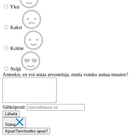
Yksi
Kaksi
Kolme
Neljä
Anteeksi, en voi antaa arvosteluja, mutta voinko auttaa muuten?
Sähköposti:
Lähetä
Stäng
Apua!
Tarvitsetko apua?