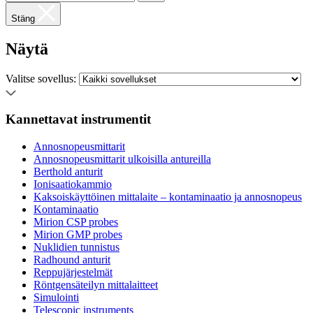
Stäng
Näytä
Valitse sovellus:
Kannettavat instrumentit
Annosnopeusmittarit
Annosnopeusmittarit ulkoisilla antureilla
Berthold anturit
Ionisaatiokammio
Kaksoiskäyttöinen mittalaite – kontaminaatio ja annosnopeus
Kontaminaatio
Mirion CSP probes
Mirion GMP probes
Nuklidien tunnistus
Radhound anturit
Reppujärjestelmät
Röntgensäteilyn mittalaitteet
Simulointi
Telescopic instruments