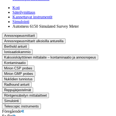
Koti
Säteilymittaus
Kannettavat instrumentit
Simulointi
Automess 6150 Simulated Survey Meter
Annosnopeusmittarit
Annosnopeusmittarit ulkoisilla antureilla
Berthold anturit
Ionisaatiokammio
Kaksoiskäyttöinen mittalaite – kontaminaatio ja annosnopeus
Kontaminaatio
Mirion CSP probes
Mirion GMP probes
Nuklidien tunnistus
Radhound anturit
Reppujärjestelmät
Röntgensäteilyn mittalaitteet
Simulointi
Telescopic instruments
Föregående
Se fler