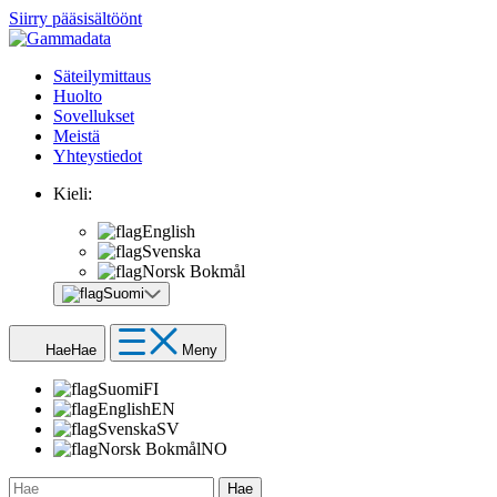
Siirry pääsisältöönt
Säteilymittaus
Huolto
Sovellukset
Meistä
Yhteystiedot
Kieli:
English
Svenska
Norsk Bokmål
Suomi
Hae
Hae
Meny
Suomi
FI
English
EN
Svenska
SV
Norsk Bokmål
NO
Hae