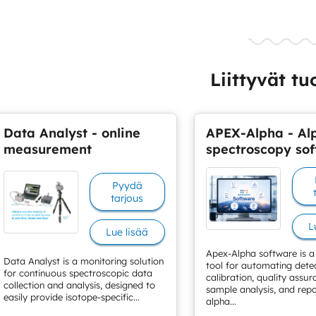
Liittyvät tu
Data Analyst - online
APEX-Alpha - Al
measurement
spectroscopy so
Pyydä
tarjous
L
Lue lisää
Apex-Alpha software is a 
Data Analyst is a monitoring solution
tool for automating dete
for continuous spectroscopic data
calibration, quality assur
collection and analysis, designed to
sample analysis, and repo
easily provide isotope-specific...
alpha...