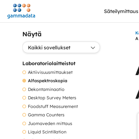
Siirry
Säteilymittaus
pääsisältöönt
Näytä
K
A
Valitse sovellus:
Laboratoriolaitteistot
Aktiivisuusmittaukset
Alfaspektroskopia
Dekontaminaatio
Desktop Survey Meters
Foodstuff Measurement
Gamma Counters
Juomaveden mittaus
Liquid Scintillation