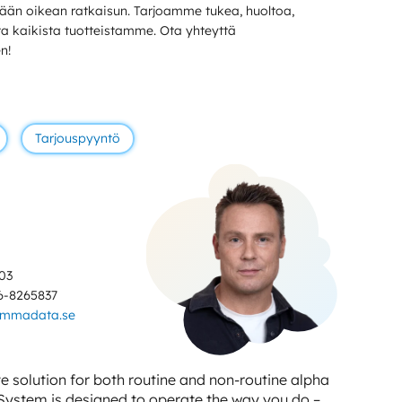
än oikean ratkaisun. Tarjoamme tukea, huoltoa,
sta kaikista tuotteistamme. Ota yhteyttä
n!
Tarjouspyyntö
03
6-8265837
ammadata.se
 solution for both routine and non-routine alpha
 System is designed to operate the way you do –