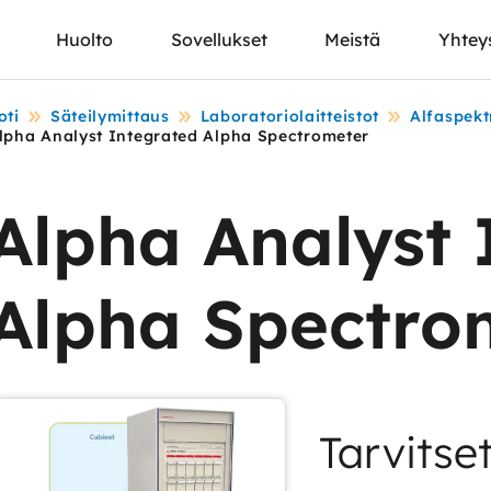
Huolto
Sovellukset
Meistä
Yhtey
oti
Säteilymittaus
Laboratoriolaitteistot
Alfaspekt
lpha Analyst Integrated Alpha Spectrometer
Alpha Analyst 
Alpha Spectro
Tarvitse