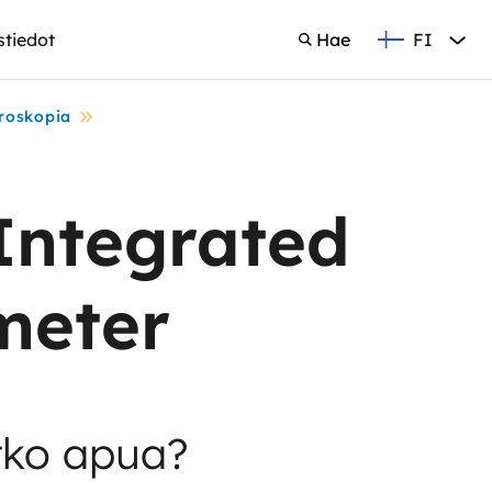
FI
stiedot
Hae
Suomi
Hae
roskopia
Integrated
meter
tko apua?