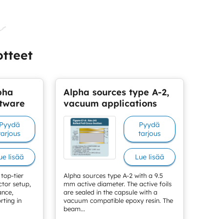
otteet
pha
Alpha sources type A-2,
ftware
vacuum applications
Pyydä
Pyydä
tarjous
tarjous
ue lisää
Lue lisää
top-tier
Alpha sources type A-2 with a 9.5
ctor setup,
mm active diameter. The active foils
ance,
are sealed in the capsule with a
rting in
vacuum compatible epoxy resin. The
beam...