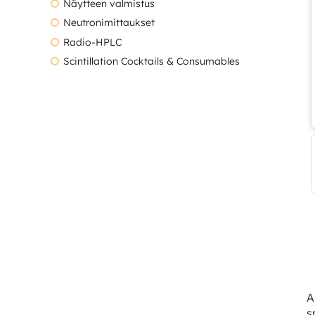
Näytteen valmistus
Neutronimittaukset
Radio-HPLC
Scintillation Cocktails & Consumables
A
s