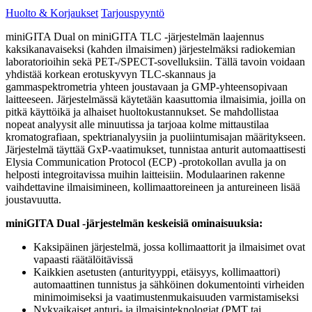
Huolto & Korjaukset
Tarjouspyyntö
miniGITA Dual on miniGITA TLC -järjestelmän laajennus
kaksikanavaiseksi (kahden ilmaisimen) järjestelmäksi radiokemian
laboratorioihin sekä PET-/SPECT-sovelluksiin. Tällä tavoin voidaan
yhdistää korkean erotuskyvyn TLC-skannaus ja
gammaspektrometria yhteen joustavaan ja GMP-yhteensopivaan
laitteeseen. Järjestelmässä käytetään kaasuttomia ilmaisimia, joilla on
pitkä käyttöikä ja alhaiset huoltokustannukset. Se mahdollistaa
nopeat analyysit alle minuutissa ja tarjoaa kolme mittaustilaa
kromatografiaan, spektrianalyysiin ja puoliintumisajan määritykseen.
Järjestelmä täyttää GxP-vaatimukset, tunnistaa anturit automaattisesti
Elysia Communication Protocol (ECP) -protokollan avulla ja on
helposti integroitavissa muihin laitteisiin. Modulaarinen rakenne
vaihdettavine ilmaisimineen, kollimaattoreineen ja antureineen lisää
joustavuutta.
miniGITA Dual -järjestelmän keskeisiä ominaisuuksia:
Kaksipäinen järjestelmä, jossa kollimaattorit ja ilmaisimet ovat
vapaasti räätälöitävissä
Kaikkien asetusten (anturityyppi, etäisyys, kollimaattori)
automaattinen tunnistus ja sähköinen dokumentointi virheiden
minimoimiseksi ja vaatimustenmukaisuuden varmistamiseksi
Nykyaikaiset anturi- ja ilmaisinteknologiat (PMT tai