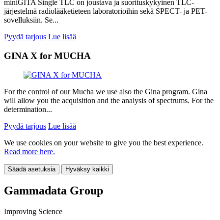
miniGITA Single TLC on joustava ja suorituskykyinen TLC-
järjestelmä radiolääketieteen laboratorioihin sekä SPECT- ja PET-
sovelluksiin. Se...
Pyydä tarjous
Lue lisää
GINA X for MUCHA
For the control of our Mucha we use also the Gina program. Gina
will allow you the acquisition and the analysis of spectrums. For the
determination...
Pyydä tarjous
Lue lisää
We use cookies on your website to give you the best experience.
Read more here.
Säädä asetuksia
Hyväksy kaikki
Gammadata Group
Improving Science