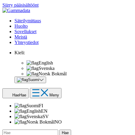
Siirry pääsisältöönt
Säteilymittaus
Huolto
Sovellukset
Meistä
Yhteystiedot
Kieli:
English
Svenska
Norsk Bokmål
Suomi
Hae
Hae
Meny
Suomi
FI
English
EN
Svenska
SV
Norsk Bokmål
NO
Hae