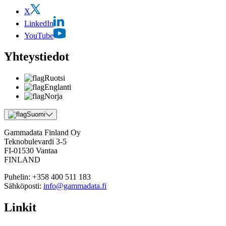
X
LinkedIn
YouTube
Yhteystiedot
Ruotsi
Englanti
Norja
Suomi
Gammadata Finland Oy
Teknobulevardi 3-5
FI-01530 Vantaa
FINLAND
Puhelin:
+358 400 511 183
Sähköposti:
info@gammadata.fi
Linkit