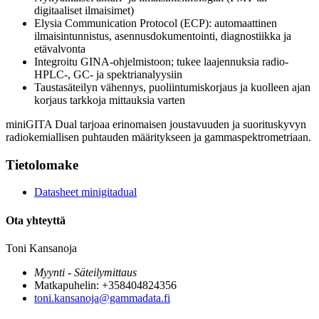
digitaaliset ilmaisimet)
Elysia Communication Protocol (ECP): automaattinen
ilmaisintunnistus, asennusdokumentointi, diagnostiikka ja
etävalvonta
Integroitu GINA-ohjelmistoon; tukee laajennuksia radio-
HPLC-, GC- ja spektrianalyysiin
Taustasäteilyn vähennys, puoliintumiskorjaus ja kuolleen ajan
korjaus tarkkoja mittauksia varten
miniGITA Dual tarjoaa erinomaisen joustavuuden ja suorituskyvyn
radiokemiallisen puhtauden määritykseen ja gammaspektrometriaan.
Tietolomake
Datasheet minigitadual
Ota yhteyttä
Toni Kansanoja
Myynti - Säteilymittaus
Matkapuhelin: +358404824356
toni.kansanoja@gammadata.fi