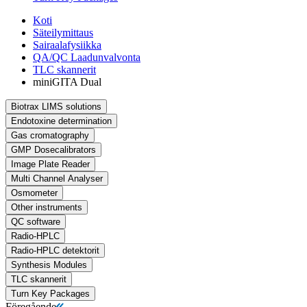
Koti
Säteilymittaus
Sairaalafysiikka
QA/QC Laadunvalvonta
TLC skannerit
miniGITA Dual
Biotrax LIMS solutions
Endotoxine determination
Gas cromatography
GMP Dosecalibrators
Image Plate Reader
Multi Channel Analyser
Osmometer
Other instruments
QC software
Radio-HPLC
Radio-HPLC detektorit
Synthesis Modules
TLC skannerit
Turn Key Packages
Föregående