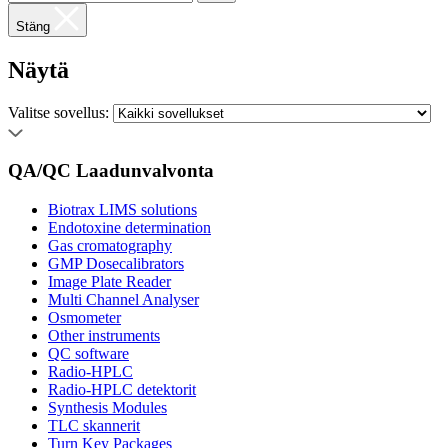
Stäng
Näytä
Valitse sovellus:
QA/QC Laadunvalvonta
Biotrax LIMS solutions
Endotoxine determination
Gas cromatography
GMP Dosecalibrators
Image Plate Reader
Multi Channel Analyser
Osmometer
Other instruments
QC software
Radio-HPLC
Radio-HPLC detektorit
Synthesis Modules
TLC skannerit
Turn Key Packages