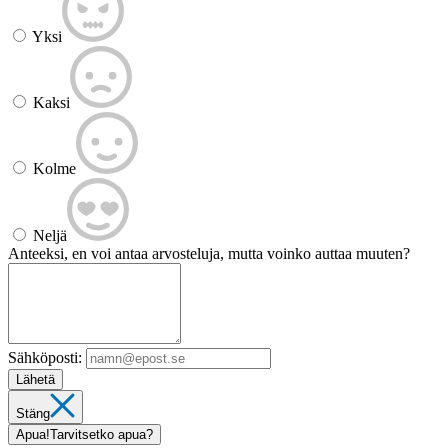
Yksi
Kaksi
Kolme
Neljä
Anteeksi, en voi antaa arvosteluja, mutta voinko auttaa muuten?
Sähköposti:
Lähetä
Stäng
Apua!
Tarvitsetko apua?