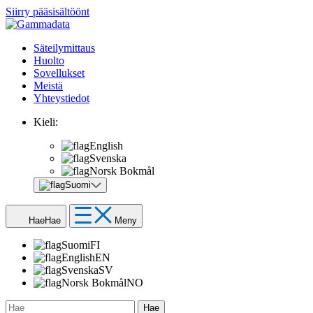
Siirry pääsisältöönt
Säteilymittaus
Huolto
Sovellukset
Meistä
Yhteystiedot
Kieli:
English
Svenska
Norsk Bokmål
Suomi
Hae
Hae
Meny
Suomi
FI
English
EN
Svenska
SV
Norsk Bokmål
NO
Hae