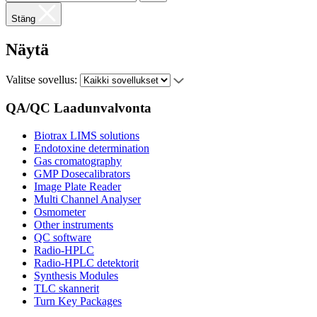
Stäng
Näytä
Valitse sovellus:
QA/QC Laadunvalvonta
Biotrax LIMS solutions
Endotoxine determination
Gas cromatography
GMP Dosecalibrators
Image Plate Reader
Multi Channel Analyser
Osmometer
Other instruments
QC software
Radio-HPLC
Radio-HPLC detektorit
Synthesis Modules
TLC skannerit
Turn Key Packages