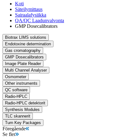
Koti
Säteilymittaus
Sairaalafysiikka
QA/QC Laadunvalvonta
GMP Dosecalibrators
Biotrax LIMS solutions
Endotoxine determination
Gas cromatography
GMP Dosecalibrators
Image Plate Reader
Multi Channel Analyser
Osmometer
Other instruments
QC software
Radio-HPLC
Radio-HPLC detektorit
Synthesis Modules
TLC skannerit
Turn Key Packages
Föregående
Se fler