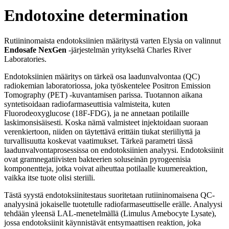
Endotoxine determination
Rutiininomaista endotoksiinien määritystä varten Elysia on valinnut
Endosafe NexGen
-järjestelmän yritykseltä Charles River
Laboratories.
Endotoksiinien määritys on tärkeä osa laadunvalvontaa (QC)
radiokemian laboratoriossa, joka työskentelee Positron Emission
Tomography (PET) -kuvantamisen parissa. Tuotannon aikana
syntetisoidaan radiofarmaseuttisia valmisteita, kuten
Fluorodeoxyglucose (18F-FDG), ja ne annetaan potilaille
laskimonsisäisesti. Koska nämä valmisteet injektoidaan suoraan
verenkiertoon, niiden on täytettävä erittäin tiukat steriiliyttä ja
turvallisuutta koskevat vaatimukset. Tärkeä parametri tässä
laadunvalvontaprosessissa on endotoksiinien analyysi. Endotoksiinit
ovat gramnegatiivisten bakteerien soluseinän pyrogeenisia
komponentteja, jotka voivat aiheuttaa potilaalle kuumereaktion,
vaikka itse tuote olisi steriili.
Tästä syystä endotoksiinitestaus suoritetaan rutiininomaisena QC-
analyysinä jokaiselle tuotetulle radiofarmaseuttiselle erälle. Analyysi
tehdään yleensä LAL-menetelmällä (Limulus Amebocyte Lysate),
jossa endotoksiinit käynnistävät entsymaattisen reaktion, joka