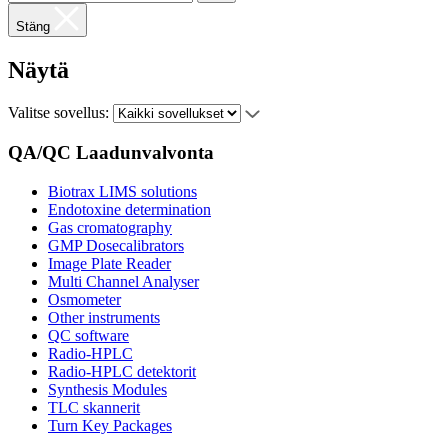
Stäng
Näytä
Valitse sovellus:
QA/QC Laadunvalvonta
Biotrax LIMS solutions
Endotoxine determination
Gas cromatography
GMP Dosecalibrators
Image Plate Reader
Multi Channel Analyser
Osmometer
Other instruments
QC software
Radio-HPLC
Radio-HPLC detektorit
Synthesis Modules
TLC skannerit
Turn Key Packages