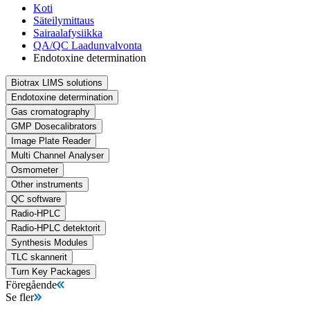
Koti
Säteilymittaus
Sairaalafysiikka
QA/QC Laadunvalvonta
Endotoxine determination
Biotrax LIMS solutions
Endotoxine determination
Gas cromatography
GMP Dosecalibrators
Image Plate Reader
Multi Channel Analyser
Osmometer
Other instruments
QC software
Radio-HPLC
Radio-HPLC detektorit
Synthesis Modules
TLC skannerit
Turn Key Packages
Föregående
Se fler