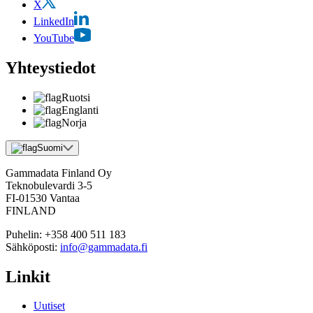
X
LinkedIn
YouTube
Yhteystiedot
Ruotsi
Englanti
Norja
Suomi
Gammadata Finland Oy
Teknobulevardi 3-5
FI-01530 Vantaa
FINLAND
Puhelin:
+358 400 511 183
Sähköposti:
info@gammadata.fi
Linkit
Uutiset