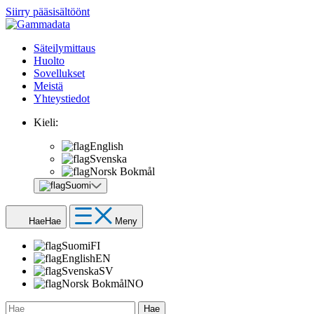
Siirry pääsisältöönt
Säteilymittaus
Huolto
Sovellukset
Meistä
Yhteystiedot
Kieli:
English
Svenska
Norsk Bokmål
Suomi
Hae
Hae
Meny
Suomi
FI
English
EN
Svenska
SV
Norsk Bokmål
NO
Hae