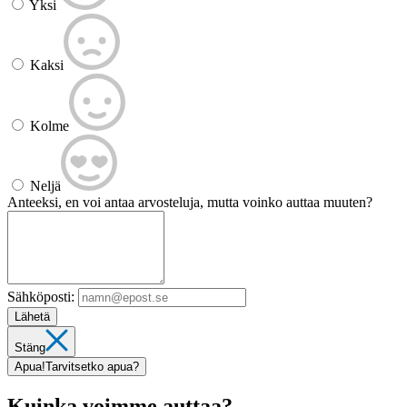
Yksi
Kaksi
Kolme
Neljä
Anteeksi, en voi antaa arvosteluja, mutta voinko auttaa muuten?
Sähköposti:
Lähetä
Stäng
Apua!
Tarvitsetko apua?
Kuinka voimme auttaa?