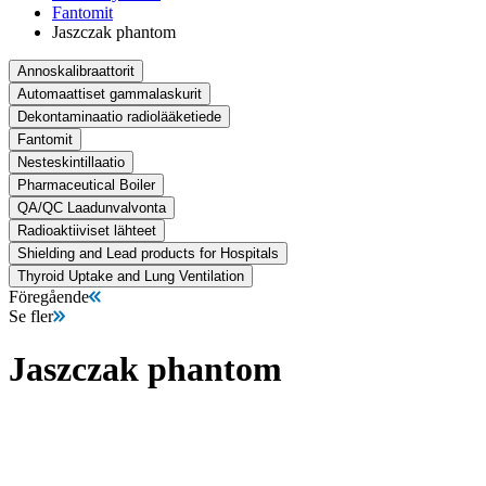
Fantomit
Jaszczak phantom
Annoskalibraattorit
Automaattiset gammalaskurit
Dekontaminaatio radiolääketiede
Fantomit
Nesteskintillaatio
Pharmaceutical Boiler
QA/QC Laadunvalvonta
Radioaktiiviset lähteet
Shielding and Lead products for Hospitals
Thyroid Uptake and Lung Ventilation
Föregående
Se fler
Jaszczak phantom