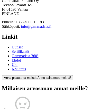
Gammadata Finland Oy
Teknobulevardi 3-5
FI-01530 Vantaa
FINLAND
Puhelin:
+358 400 511 183
Sähköposti:
info@gammadata.fi
Linkit
Uutiset
Sertifikaatit
Gammadata 360°
Ehdot
Ura
Koulutus
Anna palautetta meistä!
Anna palautetta meistä!
Millaisen arvosanan annat meille?