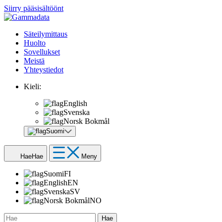
Siirry pääsisältöönt
Säteilymittaus
Huolto
Sovellukset
Meistä
Yhteystiedot
Kieli:
English
Svenska
Norsk Bokmål
Suomi
Hae
Hae
Meny
Suomi
FI
English
EN
Svenska
SV
Norsk Bokmål
NO
Hae