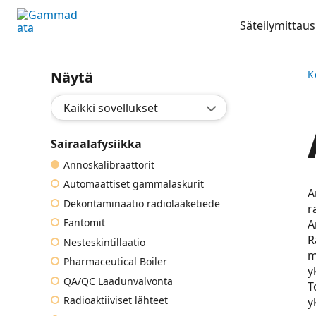
Siirry
Säteilymittaus
pääsisältöönt
Näytä
K
Valitse sovellus:
Sairaalafysiikka
Annoskalibraattorit
Automaattiset gammalaskurit
A
Dekontaminaatio radiolääketiede
r
Fantomit
A
R
Nesteskintillaatio
m
Pharmaceutical Boiler
y
QA/QC Laadunvalvonta
T
Radioaktiiviset lähteet
y