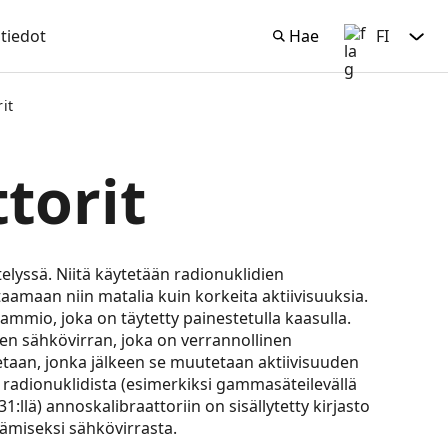
tiedot
Hae
FI
Hae
Suomi
it
torit
elyssä. Niitä käytetään radionuklidien
aamaan niin matalia kuin korkeita aktiivisuuksia.
kammio, joka on täytetty painestetulla kaasulla.
den sähkövirran, joka on verrannollinen
etaan, jonka jälkeen se muutetaan aktiivisuuden
 radionuklidista (esimerkiksi gammasäteilevällä
:llä) annoskalibraattoriin on sisällytetty kirjasto
tämiseksi sähkövirrasta.