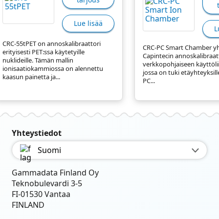
Lue lisää
L
CRC-55tPET on annoskalibraattori
CRC‑PC Smart Chamber yh
erityisesti PET:ssa käytetyille
Capintecin annoskalibraat
nuklideille. Tämän mallin
verkkopohjaiseen käyttöli
ionisaatiokammiossa on alennettu
jossa on tuki etäyhteyksille
kaasun painetta ja...
PC...
Yhteystiedot
Suomi
Gammadata Finland Oy
Teknobulevardi 3-5
FI-01530 Vantaa
FINLAND