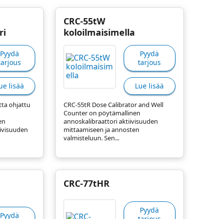
CRC-55tW
ri
koloilmaisimella
Pyydä
Pyydä
tarjous
tarjous
ue lisää
Lue lisää
ta ohjattu
CRC-55tR Dose Calibrator and Well
n
Counter on pöytämallinen
en
annoskalibraattori aktiivisuuden
iivisuuden
mittaamiseen ja annosten
valmisteluun. Sen...
n
CRC-77tHR
Pyydä
Pyydä
tarjous