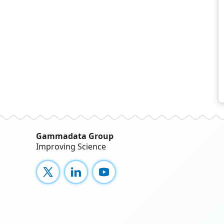
Gammadata Group
Improving Science
X
LinkedIn
YouTube