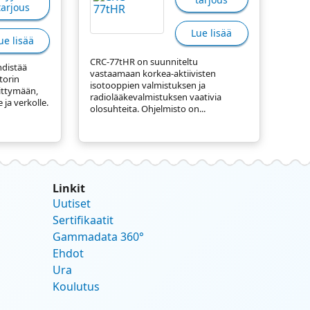
tarjous
Lue lisää
ue lisää
CRC-77tHR on suunniteltu
distää
vastaamaan korkea-aktiivisten
torin
isotooppien valmistuksen ja
ittymään,
radiolääkevalmistuksen vaativia
 ja verkolle.
olosuhteita. Ohjelmisto on...
Linkit
Uutiset
Sertifikaatit
Gammadata 360°
Ehdot
Ura
Koulutus