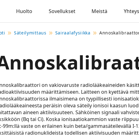
Huolto
Sovellukset
Meistä
Yhteys
oti
Säteilymittaus
Sairaalafysiikka
Annoskalibraattor
Annoskalibraat
nnoskalibraattori on vakiovaruste radiolääkeaineiden käsitt
adioaktiivisuuden määrittämiseen. Laitteen on kyettävä mitt
nnoskalibraattorissa ilmaisimena on tyypillisesti ionisaatio
adiolääkeaineesta peräisin oleva säteily ionisoi kaasun luo
itattavan aineen aktiivisuuteen. Sähköinen signaali vahvist
ksikköön (Bq tai Ci). Koska ionisaatiokammion vaste riippuu
c-99m:llä vaste on erilainen kuin beta/gammasäteilevällä I-131
ksittäisistä radionuklideista todellisen aktiivisuuden määrit