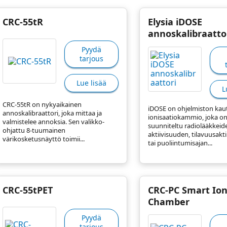
CRC-55tR
Elysia iDOSE
annoskalibraatto
Pyydä
tarjous
Lue lisää
L
CRC-55tR on nykyaikainen
iDOSE on ohjelmiston kaut
annoskalibraattori, joka mittaa ja
ionisaatiokammio, joka o
valmistelee annoksia. Sen valikko-
suunniteltu radiolääkkeid
ohjattu 8-tuumainen
aktiivisuuden, tilavuusakt
värikosketusnäyttö toimii...
tai puoliintumisajan...
CRC-55tPET
CRC-PC Smart Io
Chamber
Pyydä
tarjous