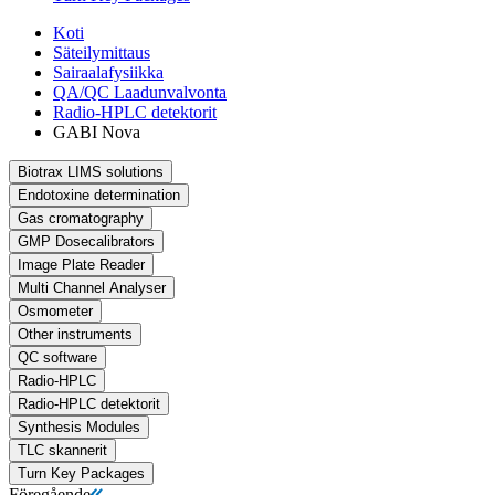
Koti
Säteilymittaus
Sairaalafysiikka
QA/QC Laadunvalvonta
Radio-HPLC detektorit
GABI Nova
Biotrax LIMS solutions
Endotoxine determination
Gas cromatography
GMP Dosecalibrators
Image Plate Reader
Multi Channel Analyser
Osmometer
Other instruments
QC software
Radio-HPLC
Radio-HPLC detektorit
Synthesis Modules
TLC skannerit
Turn Key Packages
Föregående