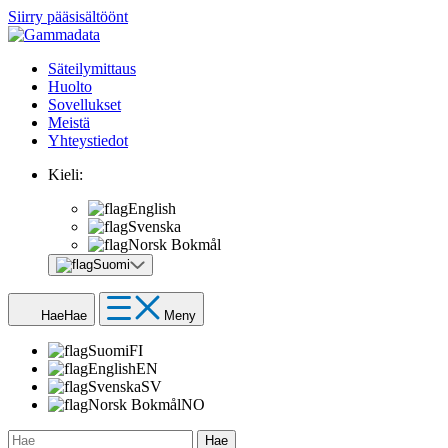
Siirry pääsisältöönt
Säteilymittaus
Huolto
Sovellukset
Meistä
Yhteystiedot
Kieli:
English
Svenska
Norsk Bokmål
Suomi
Hae
Hae
Meny
Suomi
FI
English
EN
Svenska
SV
Norsk Bokmål
NO
Hae