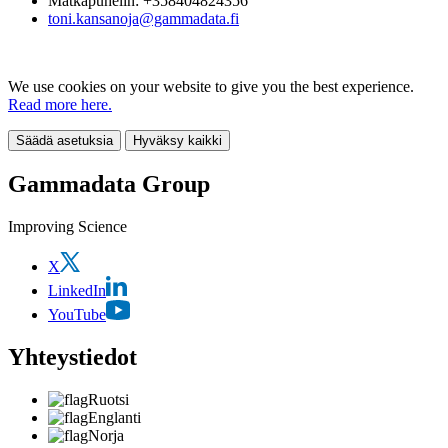
Matkapuhelin: +358404824356
toni.kansanoja@gammadata.fi
We use cookies on your website to give you the best experience.
Read more here.
Säädä asetuksia
Hyväksy kaikki
Gammadata Group
Improving Science
X
LinkedIn
YouTube
Yhteystiedot
Ruotsi
Englanti
Norja