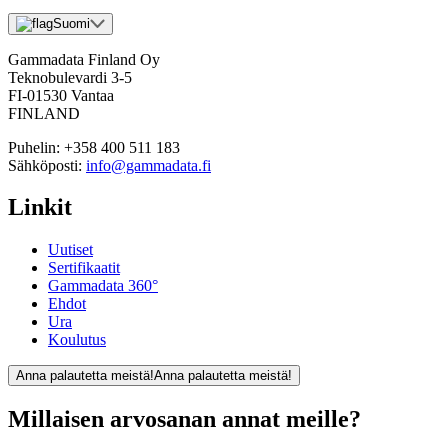
Suomi
Gammadata Finland Oy
Teknobulevardi 3-5
FI-01530 Vantaa
FINLAND
Puhelin:
+358 400 511 183
Sähköposti:
info@gammadata.fi
Linkit
Uutiset
Sertifikaatit
Gammadata 360°
Ehdot
Ura
Koulutus
Anna palautetta meistä!
Anna palautetta meistä!
Millaisen arvosanan annat meille?