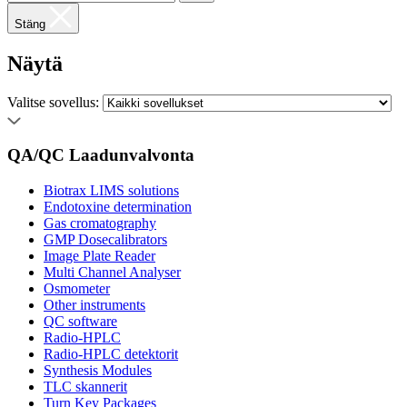
Stäng
Näytä
Valitse sovellus:
QA/QC Laadunvalvonta
Biotrax LIMS solutions
Endotoxine determination
Gas cromatography
GMP Dosecalibrators
Image Plate Reader
Multi Channel Analyser
Osmometer
Other instruments
QC software
Radio-HPLC
Radio-HPLC detektorit
Synthesis Modules
TLC skannerit
Turn Key Packages