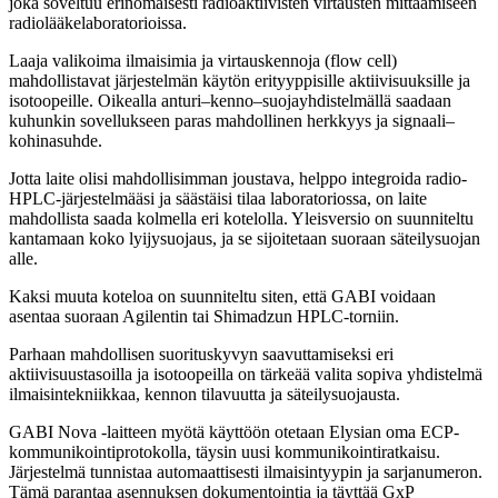
joka soveltuu erinomaisesti radioaktiivisten virtausten mittaamiseen
radiolääkelaboratorioissa.
Laaja valikoima ilmaisimia ja virtauskennoja (flow cell)
mahdollistavat järjestelmän käytön erityyppisille aktiivisuuksille ja
isotoopeille. Oikealla anturi–kenno–suojayhdistelmällä saadaan
kuhunkin sovellukseen paras mahdollinen herkkyys ja signaali–
kohinasuhde.
Jotta laite olisi mahdollisimman joustava, helppo integroida radio-
HPLC-järjestelmääsi ja säästäisi tilaa laboratoriossa, on laite
mahdollista saada kolmella eri kotelolla. Yleisversio on suunniteltu
kantamaan koko lyijysuojaus, ja se sijoitetaan suoraan säteilysuojan
alle.
Kaksi muuta koteloa on suunniteltu siten, että GABI voidaan
asentaa suoraan Agilentin tai Shimadzun HPLC-torniin.
Parhaan mahdollisen suorituskyvyn saavuttamiseksi eri
aktiivisuustasoilla ja isotoopeilla on tärkeää valita sopiva yhdistelmä
ilmaisintekniikkaa, kennon tilavuutta ja säteilysuojausta.
GABI Nova -laitteen myötä käyttöön otetaan Elysian oma ECP-
kommunikointiprotokolla, täysin uusi kommunikointiratkaisu.
Järjestelmä tunnistaa automaattisesti ilmaisintyypin ja sarjanumeron.
Tämä parantaa asennuksen dokumentointia ja täyttää GxP