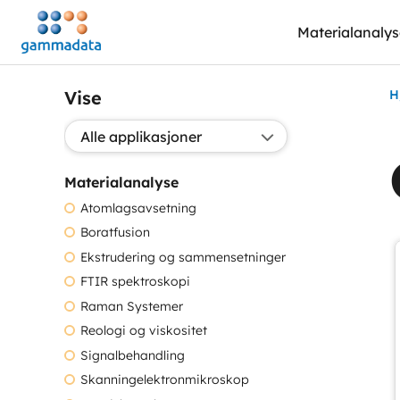
Hopp
Materialanaly
til
hovedinnholdett
Vise
H
Valg applikasjon:
Materialanalyse
Atomlagsavsetning
Boratfusion
Ekstrudering og sammensetninger
FTIR spektroskopi
Raman Systemer
Reologi og viskositet
Signalbehandling
Skanningelektronmikroskop