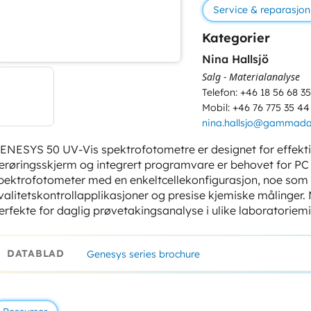
Service & reparasjon
Kategorier
Nina Hallsjö
Salg - Materialanalyse
Telefon: +46 18 56 68 35
Mobil: +46 76 775 35 44
nina.hallsjo@gammada
ENESYS 50 UV-Vis spektrofotometre er designet for effekti
erøringsskjerm og integrert programvare er behovet for PC 
pektrofotometer med en enkeltcellekonfigurasjon, noe som gj
valitetskontrollapplikasjoner og presise kjemiske målinger. 
erfekte for daglig prøvetakingsanalyse i ulike laboratoriemil
DATABLAD
Genesys series brochure