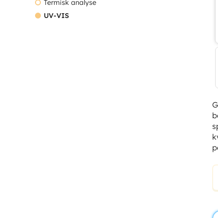
Termisk analyse
UV-VIS
G
b
s
k
p