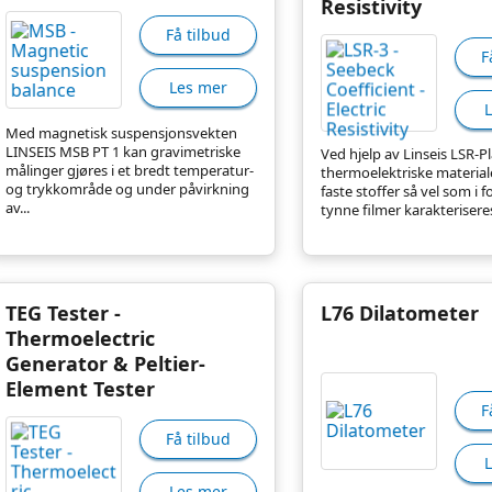
Resistivity
Få tilbud
F
Les mer
Med magnetisk suspensjonsvekten
LINSEIS MSB PT 1 kan gravimetriske
Ved hjelp av Linseis LSR-P
målinger gjøres i et bredt temperatur-
thermoelektriske materiale
og trykkområde og under påvirkning
faste stoffer så vel som i 
av...
tynne filmer karakteriseres
TEG Tester -
L76 Dilatometer
Thermoelectric
Generator & Peltier-
Element Tester
F
Få tilbud
Les mer