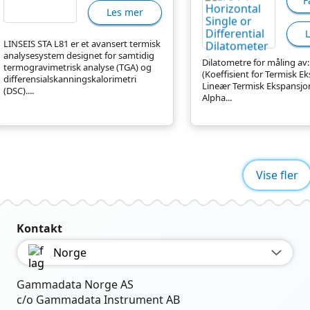
F
Les mer
LINSEIS STA L81 er et avansert termisk
analysesystem designet for samtidig
Dilatometre for måling av:
termogravimetrisk analyse (TGA) og
(Koeffisient for Termisk E
differensialskanningskalorimetri
Lineær Termisk Ekspansjon
(DSC)....
Alpha...
Vise fler
Kontakt
Norge
Gammadata Norge AS
c/o Gammadata Instrument AB