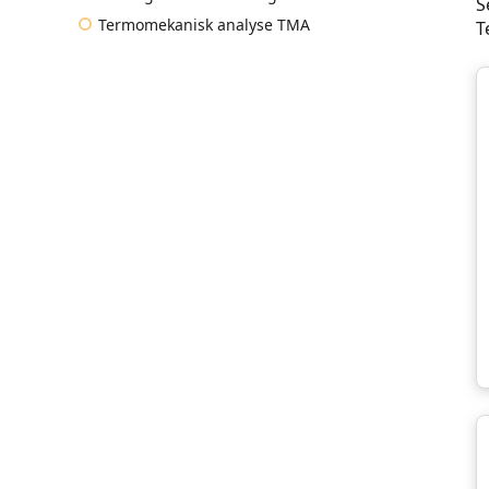
S
Termomekanisk analyse TMA
T