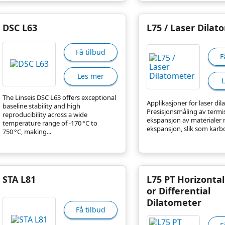
DSC L63
L75 / Laser Dilat
Få tilbud
F
Les mer
The Linseis DSC L63 offers exceptional
Applikasjoner for laser dil
baseline stability and high
Presisjonsmåling av termi
reproducibility across a wide
ekspansjon av materialer 
temperature range of -170 °C to
ekspansjon, slik som karbon
750 °C, making...
STA L81
L75 PT Horizontal
or Differential
Dilatometer
Få tilbud