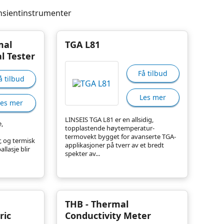
ansientinstrumenter
mal
TGA L81
l Tester
Få tilbud
å tilbud
Les mer
Les mer
LINSEIS TGA L81 er en allsidig,
,
topplastende høytemperatur-
termovekt bygget for avanserte TGA-
r, og termisk
applikasjoner på tverr av et bredt
llasje blir
spekter av...
THB - Thermal
ric
Conductivity Meter