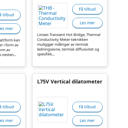
Få tilbud
å tilbud
Les mer
Les mer
Linseis Transient Hot Bridge, Thermal
Conductivity Meter-teknikken
lattform kan
muliggjør målinger av termisk
r i form av
ledningsevne, termisk diffusivitet og
form av
spesifikk...
 nesten...
L75V Vertical dilatometer
å tilbud
Få tilbud
Les mer
Les mer