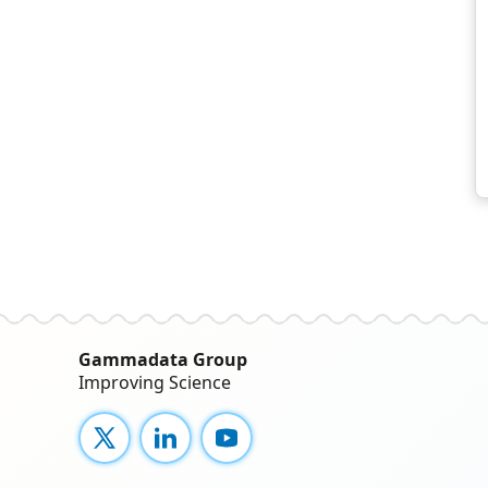
Gammadata Group
Improving Science
X
LinkedIn
YouTube