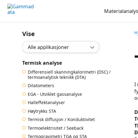
Hopp
Materialanaly
til
hovedinnholdett
Vise
H
Valg applikasjon:
Termisk analyse
Differensiell skanningkalorimetri (DSC) /
termoanalytisk teknikk (DTA)
I
Dilatometers
f
EGA - Utviklet gassanalyse
o
Halleffektanalyser
Høytrykks STA
D
T
Termisk diffusjon / Konduktivitet
T
Termoelektrisitet / Seeback
D
Termogravimetri TGA og STA