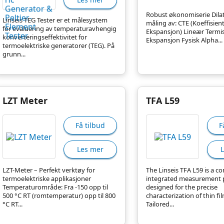
Robust økonomiserie Dila
Linseis TEG Tester er et målesystem
måling av: CTE (Koeffisien
for evaluering av temperaturavhengig
Ekspansjon) Lineær Termi
konverteringseffektivitet for
Ekspansjon Fysisk Alpha...
termoelektriske generatorer (TEG). På
grunn...
LZT Meter
TFA L59
Få tilbud
F
Les mer
LZT-Meter – Perfekt verktøy for
The Linseis TFA L59 is a co
termoelektriske applikasjoner
integrated measurement 
Temperaturområde: Fra -150 opp til
designed for the precise
500 °C RT (romtemperatur) opp til 800
characterization of thin fi
°C RT...
Tailored...