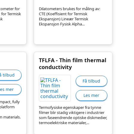
tometer for
Dilatometers brukes for måling av:
t for Termisk
CTE (Koeffisient for Termisk
sk
Ekspansjon) Lineær Termisk
Ekspansjon Fysisk Alpha...
TFLFA - Thin film thermal
conductivity
å tilbud
Få tilbud
Les mer
Les mer
mpact, fully
platform
Termofysiske egenskaper fra tynne
filmer blir stadig viktigere i industrier
lm materials.
som faseendrende optiske diskmedier,
termoelektriske materialer,...