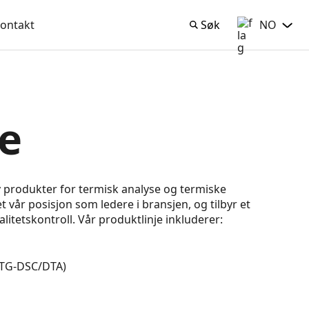
ontakt
Søk
NO
Søk
Norsk Bokmå
e
v produkter for termisk analyse og termiske
t vår posisjon som ledere i bransjen, og tilbyr et
itetskontroll. Vår produktlinje inkluderer:
(TG-DSC/DTA)