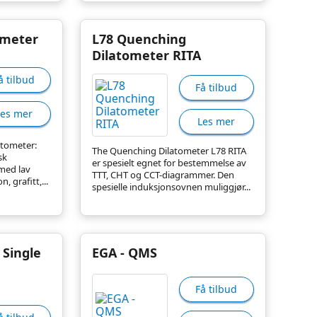
ometer
L78 Quenching
Dilatometer RITA
å tilbud
Få tilbud
Les mer
Les mer
atometer:
The Quenching Dilatometer L78 RITA
sk
er spesielt egnet for bestemmelse av
med lav
TTT, CHT og CCT-diagrammer. Den
, grafitt,...
spesielle induksjonsovnen muliggjør...
 Single
EGA - QMS
Få tilbud