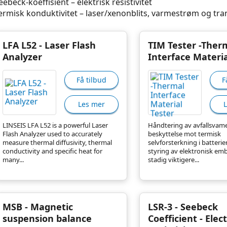
eebeck-koeffisient – elektrisk resistivitet
ermisk konduktivitet – laser/xenonblits, varmestrøm og tr
LFA L52 - Laser Flash
TIM Tester -Ther
Analyzer
Interface Materia
Få tilbud
F
Les mer
LINSEIS LFA L52 is a powerful Laser
Håndtering av avfallsvame
Flash Analyzer used to accurately
beskyttelse mot termisk
measure thermal diffusivity, thermal
selvforsterkning i batterie
conductivity and specific heat for
styring av elektronisk emba
many...
stadig viktigere...
MSB - Magnetic
LSR-3 - Seebeck
suspension balance
Coefficient - Elect