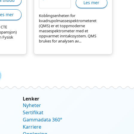
å tilbud
Les mer
Les mer
Koblingsenheten for
kvadrupolmassespektrometeret
(QMS) er et toppmoderne
 CTE
massespektrometer med et
kspansjon)
oppvarmet inntakssystem. QMS
 Fysisk
brukes for analysen av...
Lenker
Nyheter
Sertifikat
Gammadata 360°
Karriere