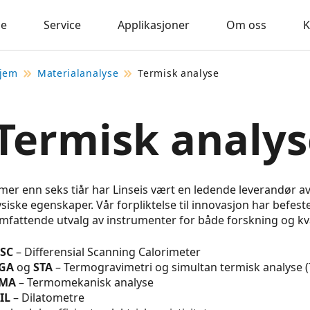
se
Service
Applikasjoner
Om oss
K
jem
Materialanalyse
Termisk analyse
Termisk analys
 mer enn seks tiår har Linseis vært en ledende leverandør a
ysiske egenskaper. Vår forpliktelse til innovasjon har befeste
mfattende utvalg av instrumenter for både forskning og kval
SC
– Differensial Scanning Calorimeter
GA
og
STA
– Termogravimetri og simultan termisk analyse 
MA
– Termomekanisk analyse
IL
– Dilatometre