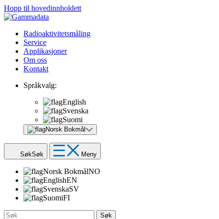
Hopp til hovedinnholdett
Radioaktivitetsmåling
Service
Applikasjoner
Om oss
Kontakt
Språkvalg:
English
Svenska
Suomi
Norsk Bokmål
Søk
Søk
Meny
Norsk Bokmål
NO
English
EN
Svenska
SV
Suomi
FI
Søk