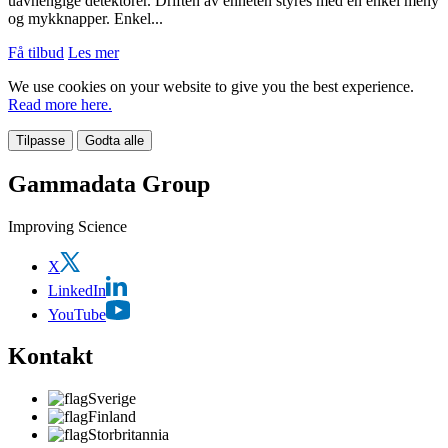
uavhengige detektorer. Driften av enheten styres med en enkel meny
og mykknapper. Enkel...
Få tilbud
Les mer
We use cookies on your website to give you the best experience.
Read more here.
Tilpasse
Godta alle
Gammadata Group
Improving Science
X
LinkedIn
YouTube
Kontakt
Sverige
Finland
Storbritannia