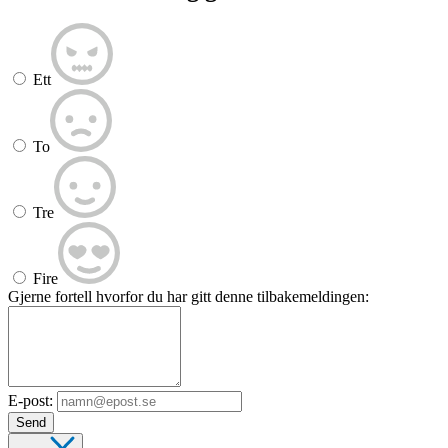
Ett
To
Tre
Fire
Gjerne fortell hvorfor du har gitt denne tilbakemeldingen:
E-post:
Send