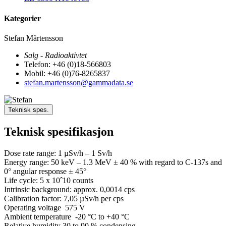
Kategorier
Stefan Mårtensson
Salg - Radioaktivtet
Telefon: +46 (0)18-566803
Mobil: +46 (0)76-8265837
stefan.martensson@gammadata.se
Teknisk spes.
Teknisk spesifikasjon
Dose rate range: 1 µSv/h – 1 Sv/h
Energy range: 50 keV – 1.3 MeV ± 40 % with regard to C-137s and
0° angular response ± 45°
Life cycle: 5 x 10ˆ10 counts
Intrinsic background: approx. 0,0014 cps
Calibration factor: 7,05 µSv/h per cps
Operating voltage 575 V
Ambient temperature -20 °C to +40 °C
Relative humidity 30 to 90 % condensing