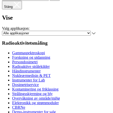
Stäng
Vise
Valg applikasjon:
Radioaktivitetsmåling
Gammaspektroskopi
Forskning og utdanning
Persondosimetri
Radioaktive strålekilder
Håndinstrumenter
Nukleærmedisin & PET
Instrumenter for Lab
Dosimetriservice
Kontaminering og friklassing
Strålingsskjerming og bly
Overvåkning av område/miljø
Elektronikk og strømmoduler
CBRNe
Demo-instrumenter for salg