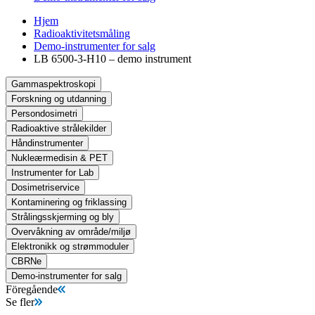
Hjem
Radioaktivitetsmåling
Demo-instrumenter for salg
LB 6500-3-H10 – demo instrument
Gammaspektroskopi
Forskning og utdanning
Persondosimetri
Radioaktive strålekilder
Håndinstrumenter
Nukleærmedisin & PET
Instrumenter for Lab
Dosimetriservice
Kontaminering og friklassing
Strålingsskjerming og bly
Overvåkning av område/miljø
Elektronikk og strømmoduler
CBRNe
Demo-instrumenter for salg
Föregående
Se fler