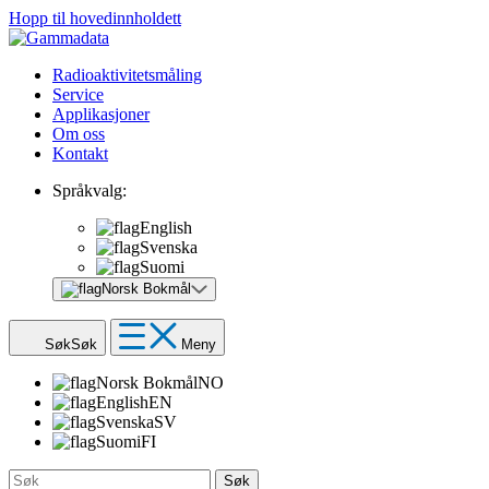
Hopp til hovedinnholdett
Radioaktivitetsmåling
Service
Applikasjoner
Om oss
Kontakt
Språkvalg:
English
Svenska
Suomi
Norsk Bokmål
Søk
Søk
Meny
Norsk Bokmål
NO
English
EN
Svenska
SV
Suomi
FI
Søk