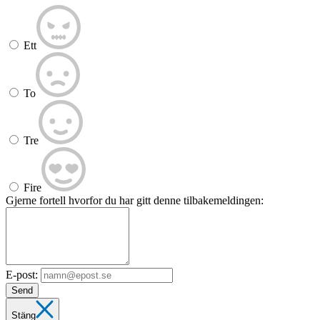
Ett
To
Tre
Fire
Gjerne fortell hvorfor du har gitt denne tilbakemeldingen:
E-post:
Send
Stäng