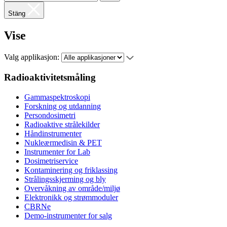
Stäng
Vise
Valg applikasjon:
Radioaktivitetsmåling
Gammaspektroskopi
Forskning og utdanning
Persondosimetri
Radioaktive strålekilder
Håndinstrumenter
Nukleærmedisin & PET
Instrumenter for Lab
Dosimetriservice
Kontaminering og friklassing
Strålingsskjerming og bly
Overvåkning av område/miljø
Elektronikk og strømmoduler
CBRNe
Demo-instrumenter for salg