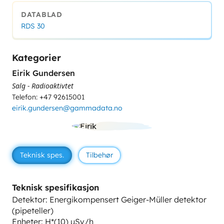
DATABLAD
RDS 30
Kategorier
Eirik Gundersen
Salg - Radioaktivtet
Telefon: +47 92615001
eirik.gundersen@gammadata.no
Teknisk spes.
Tilbehør
Teknisk spesifikasjon
Detektor: Energikompensert Geiger-Müller detektor
(pipeteller)
Enheter: H*(10) µSv/h