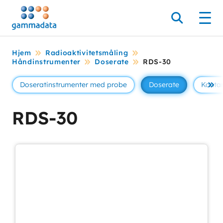
Hopp
til
Søk
Men
hovedinnholdett
Hjem
Radioaktivitetsmåling
Håndinstrumenter
Doserate
RDS-30
Doseratinstrumenter med probe
Doserate
Konta
Se 
RDS-30