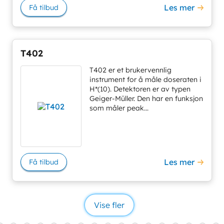
Les mer
Få tilbud
T402
T402 er et brukervennlig
instrument for å måle doseraten i
H*(10). Detektoren er av typen
Geiger-Müller. Den har en funksjon
som måler peak...
Les mer
Få tilbud
Vise fler