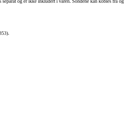
eparat og er ikke inkludert i varen. Sondene kan kobles fra og
353).