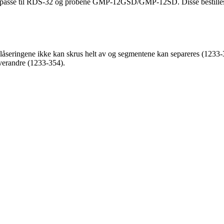
 å passe til RDS-32 og probene GMP-12GSD/GMP-12SD. Disse bestilles s
låseringene ikke kan skrus helt av og segmentene kan separeres (1233-
verandre (1233-354).