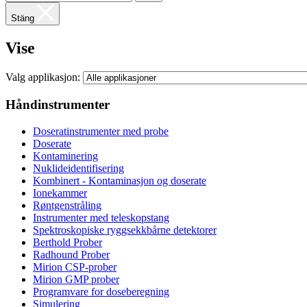
Stäng
Vise
Valg applikasjon:
Håndinstrumenter
Doseratinstrumenter med probe
Doserate
Kontaminering
Nuklideidentifisering
Kombinert - Kontaminasjon og doserate
Ionekammer
Røntgenstråling
Instrumenter med teleskopstang
Spektroskopiske ryggsekkbårne detektorer
Berthold Prober
Radhound Prober
Mirion CSP-prober
Mirion GMP prober
Programvare for doseberegning
Simulering