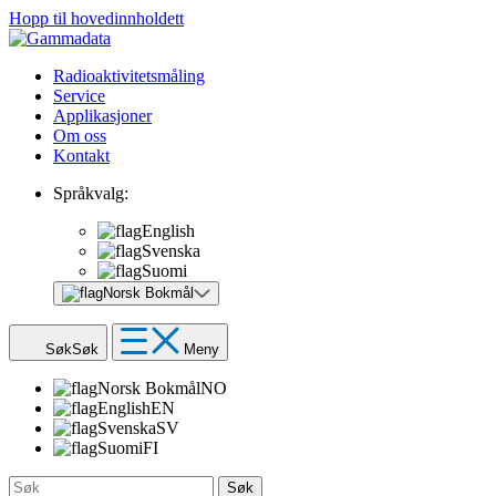
Hopp til hovedinnholdett
Radioaktivitetsmåling
Service
Applikasjoner
Om oss
Kontakt
Språkvalg:
English
Svenska
Suomi
Norsk Bokmål
Søk
Søk
Meny
Norsk Bokmål
NO
English
EN
Svenska
SV
Suomi
FI
Søk