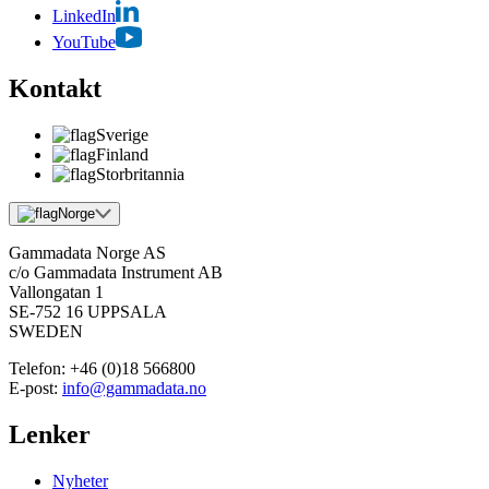
LinkedIn
YouTube
Kontakt
Sverige
Finland
Storbritannia
Norge
Gammadata Norge AS
c/o Gammadata Instrument AB
Vallongatan 1
SE-752 16 UPPSALA
SWEDEN
Telefon:
+46 (0)18 566800
E-post:
info@gammadata.no
Lenker
Nyheter