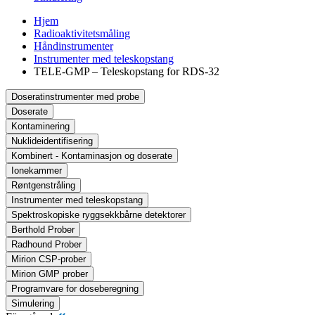
Hjem
Radioaktivitetsmåling
Håndinstrumenter
Instrumenter med teleskopstang
TELE-GMP – Teleskopstang for RDS-32
Doseratinstrumenter med probe
Doserate
Kontaminering
Nuklideidentifisering
Kombinert - Kontaminasjon og doserate
Ionekammer
Røntgenstråling
Instrumenter med teleskopstang
Spektroskopiske ryggsekkbårne detektorer
Berthold Prober
Radhound Prober
Mirion CSP-prober
Mirion GMP prober
Programvare for doseberegning
Simulering