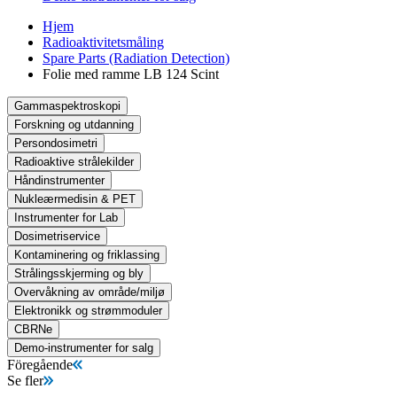
Hjem
Radioaktivitetsmåling
Spare Parts (Radiation Detection)
Folie med ramme LB 124 Scint
Gammaspektroskopi
Forskning og utdanning
Persondosimetri
Radioaktive strålekilder
Håndinstrumenter
Nukleærmedisin & PET
Instrumenter for Lab
Dosimetriservice
Kontaminering og friklassing
Strålingsskjerming og bly
Overvåkning av område/miljø
Elektronikk og strømmoduler
CBRNe
Demo-instrumenter for salg
Föregående
Se fler