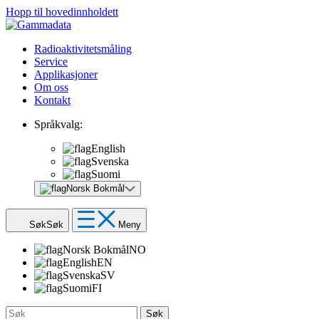
Hopp til hovedinnholdett
Radioaktivitetsmåling
Service
Applikasjoner
Om oss
Kontakt
Språkvalg:
English
Svenska
Suomi
Norsk Bokmål
Søk
Søk
Meny
Norsk Bokmål
NO
English
EN
Svenska
SV
Suomi
FI
Søk