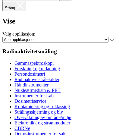
Stäng
Vise
Valg applikasjon:
Radioaktivitetsmåling
Gammaspektroskopi
Forskning og utdanning
Persondosimetri
Radioaktive strålekilder
Håndinstrumenter
Nukleærmedisin & PET
Instrumenter for Lab
Dosimetriservice
Kontaminering og friklassing
Strålingsskjerming og bly
Overvåkning av område/miljø
Elektronikk og strømmoduler
CBRNe
Demo-instrumenter for salg