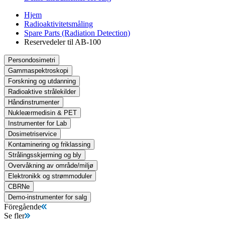
Hjem
Radioaktivitetsmåling
Spare Parts (Radiation Detection)
Reservedeler til AB-100
Persondosimetri
Gammaspektroskopi
Forskning og utdanning
Radioaktive strålekilder
Håndinstrumenter
Nukleærmedisin & PET
Instrumenter for Lab
Dosimetriservice
Kontaminering og friklassing
Strålingsskjerming og bly
Overvåkning av område/miljø
Elektronikk og strømmoduler
CBRNe
Demo-instrumenter for salg
Föregående
Se fler