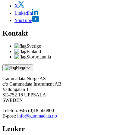
X
LinkedIn
YouTube
Kontakt
Sverige
Finland
Storbritannia
Norge
Gammadata Norge AS
c/o Gammadata Instrument AB
Vallongatan 1
SE-752 16 UPPSALA
SWEDEN
Telefon:
+46 (0)18 566800
E-post:
info@gammadata.no
Lenker