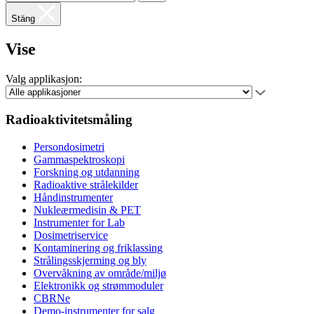
Stäng
Vise
Valg applikasjon:
Radioaktivitetsmåling
Persondosimetri
Gammaspektroskopi
Forskning og utdanning
Radioaktive strålekilder
Håndinstrumenter
Nukleærmedisin & PET
Instrumenter for Lab
Dosimetriservice
Kontaminering og friklassing
Strålingsskjerming og bly
Overvåkning av område/miljø
Elektronikk og strømmoduler
CBRNe
Demo-instrumenter for salg