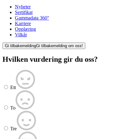
Nyheter
Sertifikat
Gammadata 360°
Karriere
Opplæring
Vilkår
Gi tilbakemelding
Gi tilbakemelding om oss!
Hvilken vurdering gir du oss?
Ett
To
Tre