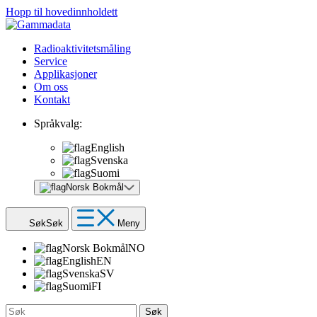
Hopp til hovedinnholdett
Radioaktivitetsmåling
Service
Applikasjoner
Om oss
Kontakt
Språkvalg:
English
Svenska
Suomi
Norsk Bokmål
Søk
Søk
Meny
Norsk Bokmål
NO
English
EN
Svenska
SV
Suomi
FI
Søk