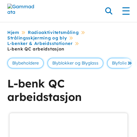
Hopp
til
Søk
Men
hovedinnholdett
Hjem
Radioaktivitetsmåling
Strålingsskjerming og bly
L-benker & Arbeidsstationer
L-benk QC arbeidstasjon
Blybeholdere
Blyblokker og Blyglass
Blyfolie
Se 
L-benk QC
arbeidstasjon