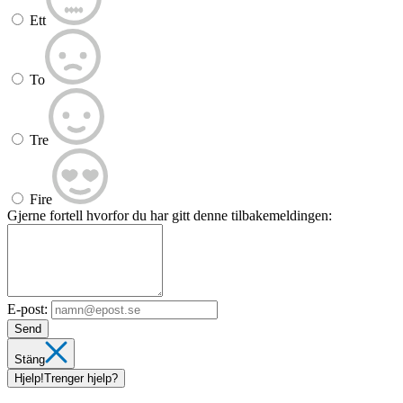
Ett
To
Tre
Fire
Gjerne fortell hvorfor du har gitt denne tilbakemeldingen:
E-post:
Send
Stäng
Hjelp!
Trenger hjelp?