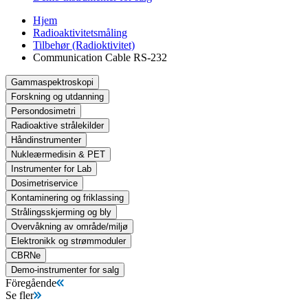
Hjem
Radioaktivitetsmåling
Tilbehør (Radioktivitet)
Communication Cable RS-232
Gammaspektroskopi
Forskning og utdanning
Persondosimetri
Radioaktive strålekilder
Håndinstrumenter
Nukleærmedisin & PET
Instrumenter for Lab
Dosimetriservice
Kontaminering og friklassing
Strålingsskjerming og bly
Overvåkning av område/miljø
Elektronikk og strømmoduler
CBRNe
Demo-instrumenter for salg
Föregående
Se fler