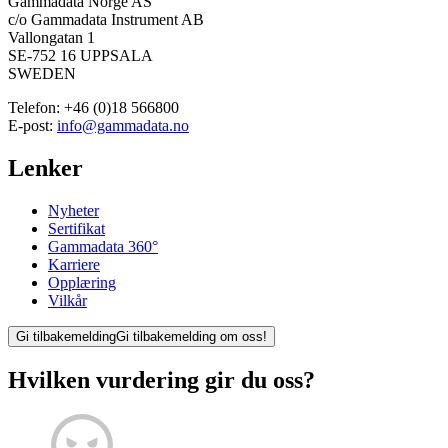
Gammadata Norge AS
c/o Gammadata Instrument AB
Vallongatan 1
SE-752 16 UPPSALA
SWEDEN
Telefon:
+46 (0)18 566800
E-post:
info@gammadata.no
Lenker
Nyheter
Sertifikat
Gammadata 360°
Karriere
Opplæring
Vilkår
Gi tilbakemelding
Gi tilbakemelding om oss!
Hvilken vurdering gir du oss?