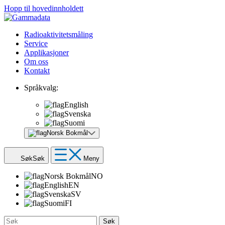
Hopp til hovedinnholdett
Radioaktivitetsmåling
Service
Applikasjoner
Om oss
Kontakt
Språkvalg:
English
Svenska
Suomi
Norsk Bokmål
Søk
Søk
Meny
Norsk Bokmål
NO
English
EN
Svenska
SV
Suomi
FI
Søk