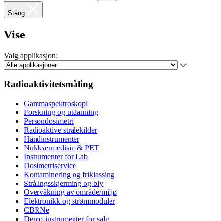
Stäng
Vise
Valg applikasjon:
Radioaktivitetsmåling
Gammaspektroskopi
Forskning og utdanning
Persondosimetri
Radioaktive strålekilder
Håndinstrumenter
Nukleærmedisin & PET
Instrumenter for Lab
Dosimetriservice
Kontaminering og friklassing
Strålingsskjerming og bly
Overvåkning av område/miljø
Elektronikk og strømmoduler
CBRNe
Demo-instrumenter for salg