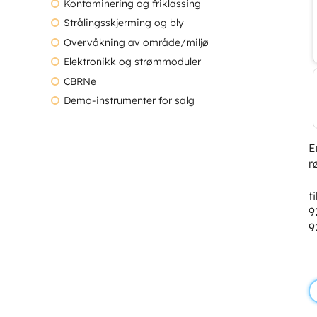
Kontaminering og friklassing
Strålingsskjerming og bly
Overvåkning av område/miljø
Elektronikk og strømmoduler
CBRNe
Demo-instrumenter for salg
E
r
t
9
9