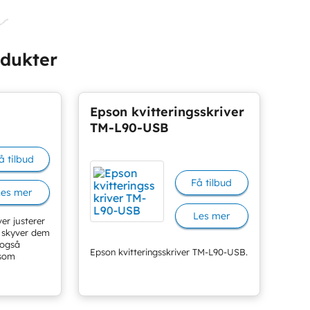
odukter
Epson kvitteringsskriver
TM-L90-USB
å tilbud
Få tilbud
Les mer
Les mer
er justerer
 skyver dem
 også
Epson kvitteringsskriver TM-L90-USB.
 som