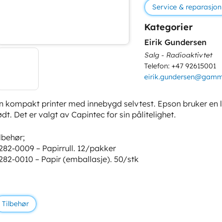
Service & reparasjon
Kategorier
Eirik Gundersen
Salg - Radioaktivtet
Telefon: +47 92615001
eirik.gundersen@gam
n kompakt printer med innebygd selvtest. Epson bruker en let
ødt. Det er valgt av Capintec for sin pålitelighet.
ilbehør;
282-0009 – Papirrull. 12/pakker
282-0010 – Papir (emballasje). 50/stk
Tilbehør