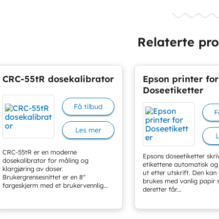
Relaterte pr
CRC-55tR dosekalibrator
Epson printer for
Doseetiketter
Få tilbud
F
Les mer
CRC-55tR er en moderne
Epsons doseetiketter skriv
dosekalibrator for måling og
etikettene automatisk og
klargjøring av doser.
ut etter utskrift. Den kan
Brukergrensesnittet er en 8″
brukes med vanlig papir
fargeskjerm med et brukervennlig...
deretter får...