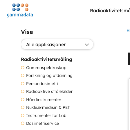
Hopp
Radioaktivitetsmå
til
hovedinnholdett
Vise
H
Valg applikasjon:
Radioaktivitetsmåling
Gammaspektroskopi
Forskning og utdanning
Persondosimetri
Radioaktive strålekilder
Håndinstrumenter
Nukleærmedisin & PET
Instrumenter for Lab
Dosimetriservice