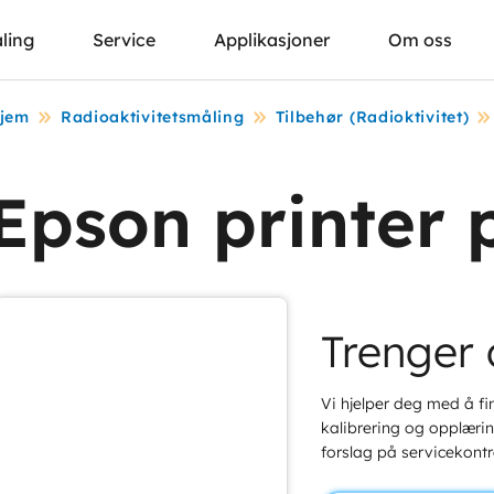
ling
Service
Applikasjoner
Om oss
jem
Radioaktivitetsmåling
Tilbehør (Radioktivitet)
Epson printer 
Trenger 
Vi hjelper deg med å fin
kalibrering og opplæring
forslag på servicekontr