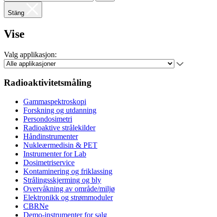
Stäng
Vise
Valg applikasjon:
Radioaktivitetsmåling
Gammaspektroskopi
Forskning og utdanning
Persondosimetri
Radioaktive strålekilder
Håndinstrumenter
Nukleærmedisin & PET
Instrumenter for Lab
Dosimetriservice
Kontaminering og friklassing
Strålingsskjerming og bly
Overvåkning av område/miljø
Elektronikk og strømmoduler
CBRNe
Demo-instrumenter for salg