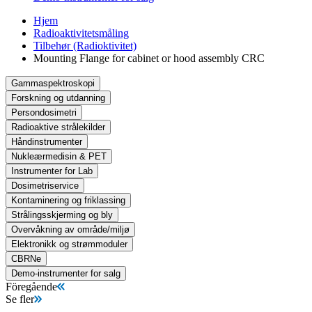
Hjem
Radioaktivitetsmåling
Tilbehør (Radioktivitet)
Mounting Flange for cabinet or hood assembly CRC
Gammaspektroskopi
Forskning og utdanning
Persondosimetri
Radioaktive strålekilder
Håndinstrumenter
Nukleærmedisin & PET
Instrumenter for Lab
Dosimetriservice
Kontaminering og friklassing
Strålingsskjerming og bly
Overvåkning av område/miljø
Elektronikk og strømmoduler
CBRNe
Demo-instrumenter for salg
Föregående
Se fler