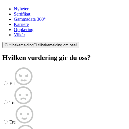
Nyheter
Sertifikat
Gammadata 360°
Karriere
Opplæring
Vilkår
Gi tilbakemelding
Gi tilbakemelding om oss!
Hvilken vurdering gir du oss?
Ett
To
Tre