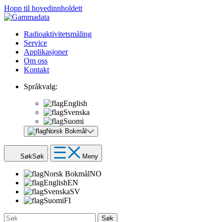
Hopp til hovedinnholdett
Radioaktivitetsmåling
Service
Applikasjoner
Om oss
Kontakt
Språkvalg:
English
Svenska
Suomi
Norsk Bokmål
Søk
Søk
Meny
Norsk Bokmål
NO
English
EN
Svenska
SV
Suomi
FI
Søk