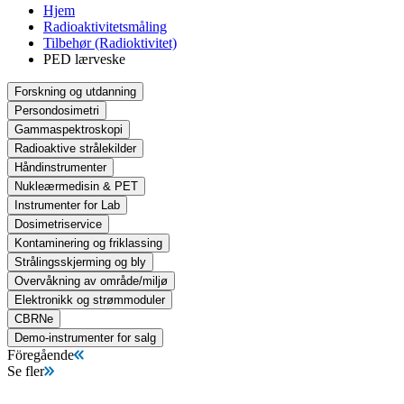
Hjem
Radioaktivitetsmåling
Tilbehør (Radioktivitet)
PED lærveske
Forskning og utdanning
Persondosimetri
Gammaspektroskopi
Radioaktive strålekilder
Håndinstrumenter
Nukleærmedisin & PET
Instrumenter for Lab
Dosimetriservice
Kontaminering og friklassing
Strålingsskjerming og bly
Overvåkning av område/miljø
Elektronikk og strømmoduler
CBRNe
Demo-instrumenter for salg
Föregående
Se fler