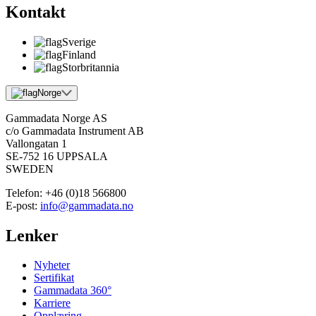
Kontakt
Sverige
Finland
Storbritannia
Norge
Gammadata Norge AS
c/o Gammadata Instrument AB
Vallongatan 1
SE-752 16 UPPSALA
SWEDEN
Telefon:
+46 (0)18 566800
E-post:
info@gammadata.no
Lenker
Nyheter
Sertifikat
Gammadata 360°
Karriere
Opplæring