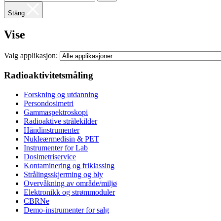
Stäng
Vise
Valg applikasjon:
Radioaktivitetsmåling
Forskning og utdanning
Persondosimetri
Gammaspektroskopi
Radioaktive strålekilder
Håndinstrumenter
Nukleærmedisin & PET
Instrumenter for Lab
Dosimetriservice
Kontaminering og friklassing
Strålingsskjerming og bly
Overvåkning av område/miljø
Elektronikk og strømmoduler
CBRNe
Demo-instrumenter for salg