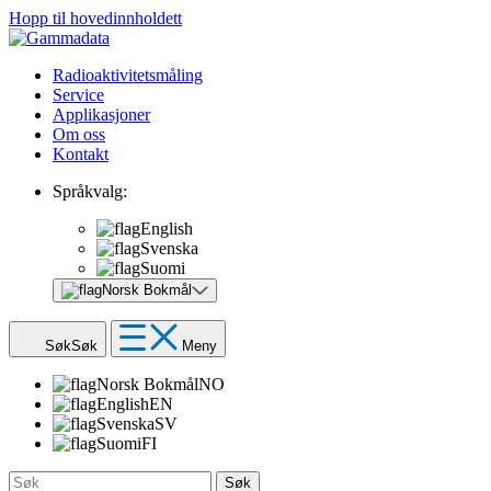
Hopp til hovedinnholdett
Radioaktivitetsmåling
Service
Applikasjoner
Om oss
Kontakt
Språkvalg:
English
Svenska
Suomi
Norsk Bokmål
Søk
Søk
Meny
Norsk Bokmål
NO
English
EN
Svenska
SV
Suomi
FI
Søk