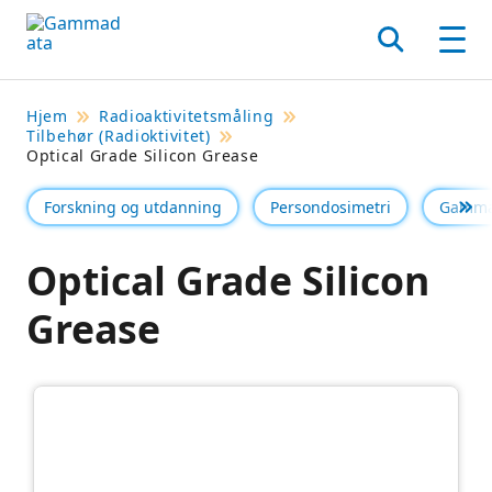
Hopp
til
Søk
Men
hovedinnholdett
Hjem
Radioaktivitetsmåling
Tilbehør (Radioktivitet)
Optical Grade Silicon Grease
Forskning og utdanning
Persondosimetri
Gamma
Se 
Optical Grade Silicon
Grease