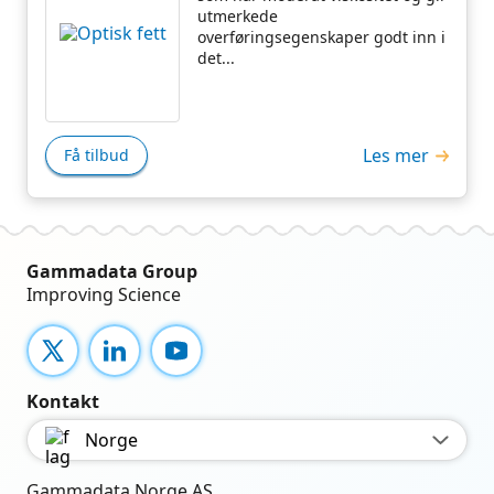
utmerkede
overføringsegenskaper godt inn i
det...
Les mer
Få tilbud
Gammadata Group
Improving Science
X
LinkedIn
YouTube
Kontakt
Norge
Gammadata Norge AS