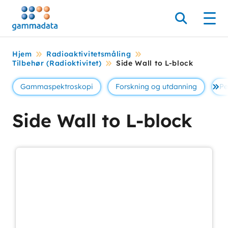
Hopp
til
Søk
Men
hovedinnholdett
Hjem
Radioaktivitetsmåling
Tilbehør (Radioktivitet)
Side Wall to L-block
Gammaspektroskopi
Forskning og utdanning
Pe
Se 
Side Wall to L-block