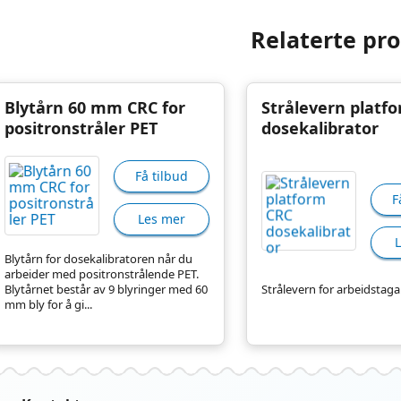
Relaterte pr
Blytårn 60 mm CRC for
Strålevern platf
positronstråler PET
dosekalibrator
Få tilbud
F
Les mer
Blytårn for dosekalibratoren når du
arbeider med positronstrålende PET.
Blytårnet består av 9 blyringer med 60
Strålevern for arbeidstaga
mm bly for å gi...