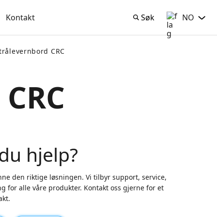
Kontakt
Søk
NO
Søk
Norsk Bokmå
trålevernbord CRC
d CRC
du hjelp?
ne den riktige løsningen. Vi tilbyr support, service,
g for alle våre produkter. Kontakt oss gjerne for et
akt.