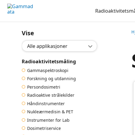
Hopp
Radioaktivitetsm
til
hovedinnholdett
Vise
H
Valg applikasjon:
Radioaktivitetsmåling
Gammaspektroskopi
Forskning og utdanning
Persondosimetri
Radioaktive strålekilder
Håndinstrumenter
Nukleærmedisin & PET
Instrumenter for Lab
Dosimetriservice