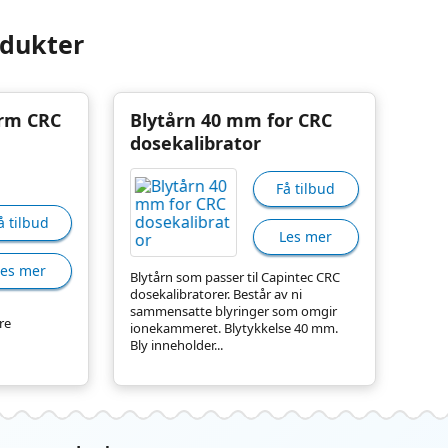
odukter
orm CRC
Blytårn 40 mm for CRC
dosekalibrator
Få tilbud
å tilbud
Les mer
Les mer
Blytårn som passer til Capintec CRC
dosekalibratorer. Består av ni
sammensatte blyringer som omgir
re
ionekammeret. Blytykkelse 40 mm.
Bly inneholder...