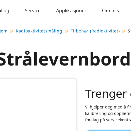
åling
Service
Applikasjoner
Om oss
jem
Radioaktivitetsmåling
Tilbehør (Radioktivitet)
S
Strålevernbor
Trenger 
Vi hjelper deg med å fin
kalibrering og opplærin
forslag på servicekontr