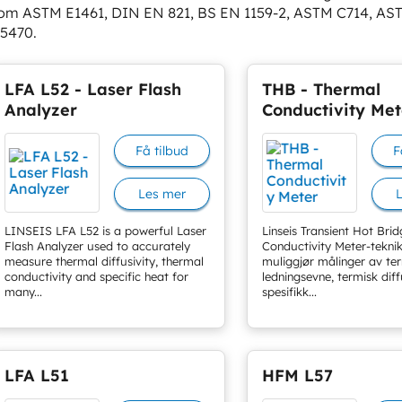
om ASTM E1461, DIN EN 821, BS EN 1159-2, ASTM C714, AS
5470.
LFA L52 - Laser Flash
THB - Thermal
Analyzer
Conductivity Met
Få tilbud
F
Les mer
LINSEIS LFA L52 is a powerful Laser
Linseis Transient Hot Bri
Flash Analyzer used to accurately
Conductivity Meter-tekni
measure thermal diffusivity, thermal
muliggjør målinger av te
conductivity and specific heat for
ledningsevne, termisk diff
many...
spesifikk...
LFA L51
HFM L57