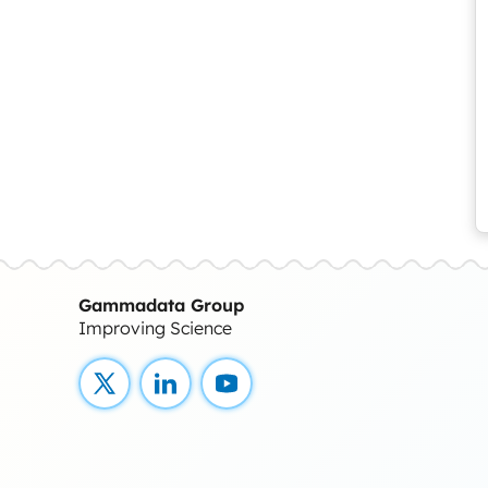
Gammadata Group
Improving Science
X
LinkedIn
YouTube