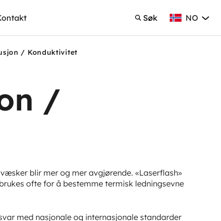
NO
Kontakt
Søk
Norsk Bokmå
Søk
usjon / Konduktivitet
jon /
væsker blir mer og mer avgjørende. «Laserflash»
brukes ofte for å bestemme termisk ledningsevne
svar med nasjonale og internasjonale standarder