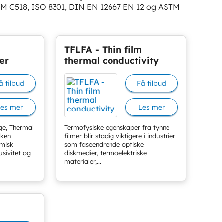
TM C518, ISO 8301, DIN EN 12667 EN 12 og ASTM
TFLFA - Thin film
er
thermal conductivity
å tilbud
Få tilbud
Les mer
Les mer
dge, Thermal
Termofysiske egenskaper fra tynne
kken
filmer blir stadig viktigere i industrier
rmisk
som faseendrende optiske
usivitet og
diskmedier, termoelektriske
materialer,...