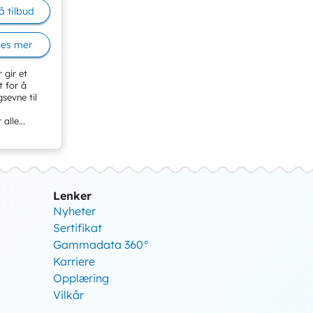
å tilbud
Les mer
gir et
t for å
sevne til
alle...
Lenker
Nyheter
Sertifikat
Gammadata 360°
Karriere
Opplæring
Vilkår