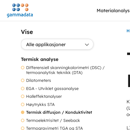
Hopp
Materialanaly
til
hovedinnholdett
Vise
H
Valg applikasjon:
Termisk analyse
Differensiell skanningkalorimetri (DSC) /
termoanalytisk teknikk (DTA)
Dilatometers
EGA - Utviklet gassanalyse
Halleffektanalyser
K
Høytrykks STA
(
Termisk diffusjon / Konduktivitet
o
Termoelektrisitet / Seeback
L
Termogravimetri TGA og STA