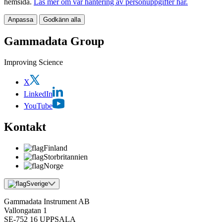
hemsida.
Läs mer om vår hantering av personuppgifter här.
Anpassa
Godkänn alla
Gammadata Group
Improving Science
X
LinkedIn
YouTube
Kontakt
Finland
Storbritannien
Norge
Sverige
Gammadata Instrument AB
Vallongatan 1
SE-752 16 UPPSALA