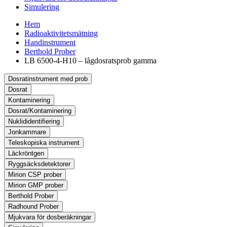
Simulering
Hem
Radioaktivitetsmätning
Handinstrument
Berthold Prober
LB 6500-4-H10 – lågdosratsprob gamma
Dosratinstrument med prob
Dosrat
Kontaminering
Dosrat/Kontaminering
Nuklididentifiering
Jonkammare
Teleskopiska instrument
Läckröntgen
Ryggsäcksdetektorer
Mirion CSP prober
Mirion GMP prober
Berthold Prober
Radhound Prober
Mjukvara för dosberäkningar