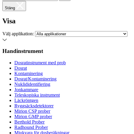
Stäng
Visa
Välj applikation:
Handinstrument
Dosratinstrument med prob
Dosrat
Kontaminering
Dosrat/Kontaminering
Nuklididentifiering
Jonkammare
Teleskopiska instrument
Läckröntgen
Ryggsäcksdetektorer
Mirion CSP prober
Mirion GMP prober
Berthold Prober
Radhound Prober
Mjukvara för dosberäkningar