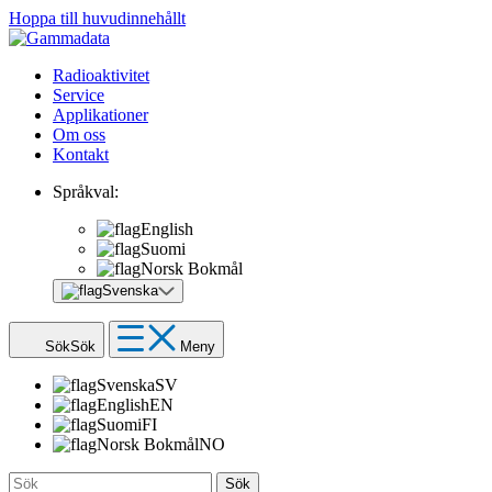
Hoppa till huvudinnehållt
Radioaktivitet
Service
Applikationer
Om oss
Kontakt
Språkval:
English
Suomi
Norsk Bokmål
Svenska
Sök
Sök
Meny
Svenska
SV
English
EN
Suomi
FI
Norsk Bokmål
NO
Sök