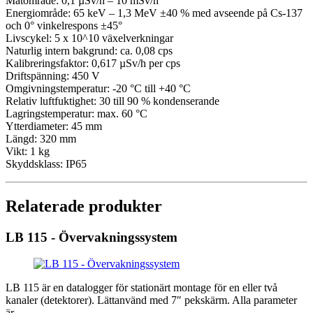
Mätområde: 0,1 µSv/h – 10 mSv/h
Energiområde: 65 keV – 1,3 MeV ±40 % med avseende på Cs-137
och 0° vinkelrespons ±45°
Livscykel: 5 x 10^10 växelverkningar
Naturlig intern bakgrund: ca. 0,08 cps
Kalibreringsfaktor: 0,617 µSv/h per cps
Driftspänning: 450 V
Omgivningstemperatur: -20 °C till +40 °C
Relativ luftfuktighet: 30 till 90 % kondenserande
Lagringstemperatur: max. 60 °C
Ytterdiameter: 45 mm
Längd: 320 mm
Vikt: 1 kg
Skyddsklass: IP65
Relaterade produkter
LB 115 - Övervakningssystem
LB 115 är en datalogger för stationärt montage för en eller två
kanaler (detektorer). Lättanvänd med 7″ pekskärm. Alla parameter
är...