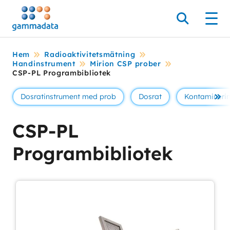
Hoppa
till
Sök
Men
huvudinnehållt
Hem
Radioaktivitetsmätning
Handinstrument
Mirion CSP prober
CSP-PL Programbibliotek
Dosratinstrument med prob
Dosrat
Kontamineri
Se 
CSP-PL
Programbibliotek