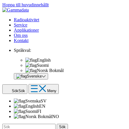
Hoppa till huvudinnehållt
Radioaktivitet
Service
Applikationer
Om oss
Kontakt
Språkval:
English
Suomi
Norsk Bokmål
Svenska
Sök
Sök
Meny
Svenska
SV
English
EN
Suomi
FI
Norsk Bokmål
NO
Sök