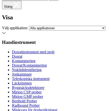
Stäng
Visa
Välj applikation:
Handinstrument
Dosratinstrument med prob
Dosrat
Kontaminering
Dosrat/Kontaminering
Nuklididentifiering
Jonkammare
Teleskopiska instrument
Läckröntgen
Ryggsäcksdetektorer
Mirion CSP prober
Mirion GMP prober
Berthold Prober
Radhound Prober
Mjukvara för dosberäkningar