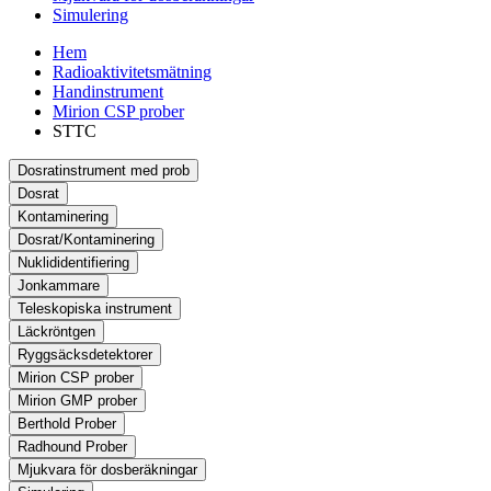
Simulering
Hem
Radioaktivitetsmätning
Handinstrument
Mirion CSP prober
STTC
Dosratinstrument med prob
Dosrat
Kontaminering
Dosrat/Kontaminering
Nuklididentifiering
Jonkammare
Teleskopiska instrument
Läckröntgen
Ryggsäcksdetektorer
Mirion CSP prober
Mirion GMP prober
Berthold Prober
Radhound Prober
Mjukvara för dosberäkningar