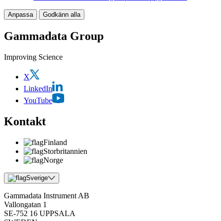
Anpassa
Godkänn alla
Gammadata Group
Improving Science
X
LinkedIn
YouTube
Kontakt
Finland
Storbritannien
Norge
Sverige
Gammadata Instrument AB
Vallongatan 1
SE-752 16 UPPSALA