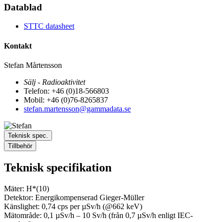
Datablad
STTC datasheet
Kontakt
Stefan Mårtensson
Sälj - Radioaktivitet
Telefon: +46 (0)18-566803
Mobil: +46 (0)76-8265837
stefan.martensson@gammadata.se
Teknisk spec.
Tillbehör
Teknisk specifikation
Mäter: H*(10)
Detektor: Energikompenserad Gieger-Müller
Känslighet: 0,74 cps per µSv/h (@662 keV)
Mätområde: 0,1 µSv/h – 10 Sv/h (från 0,7 µSv/h enligt IEC-