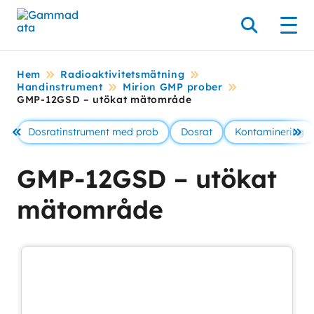
Hoppa
till
Sök
Men
huvudinnehållt
Hem
Radioaktivitetsmätning
Handinstrument
Mirion GMP prober
GMP-12GSD – utökat mätområde
Dosratinstrument med prob
Dosrat
Kontaminering
Föregående
Se 
GMP-12GSD – utökat
mätområde