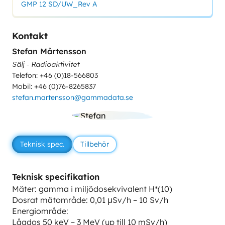
GMP 12 SD/UW_Rev A
Kontakt
Stefan Mårtensson
Sälj - Radioaktivitet
Telefon: +46 (0)18-566803
Mobil: +46 (0)76-8265837
stefan.martensson@gammadata.se
Teknisk spec.
Tillbehör
Teknisk specifikation
Mäter: gamma i miljödosekvivalent H*(10)
Dosrat mätområde: 0,01 μSv/h – 10 Sv/h
Energiområde:
Lågdos 50 keV – 3 MeV (up till 10 mSv/h)