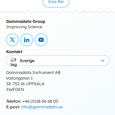
Visa fler
Gammadata Group
Improving Science
X
LinkedIn
YouTube
Kontakt
Sverige
Gammadata Instrument AB
Vallongatan 1
SE-752 16 UPPSALA
SWEDEN
Telefon:
+46 (0)18-56 68 00
E-post:
info@gammadata.se