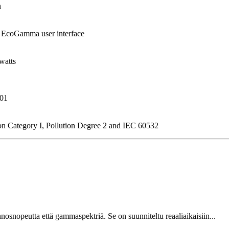
h
op EcoGamma user interface
watts
001
ion Category I, Pollution Degree 2 and IEC 60532
snopeutta että gammaspektriä. Se on suunniteltu reaaliaikaisiin...