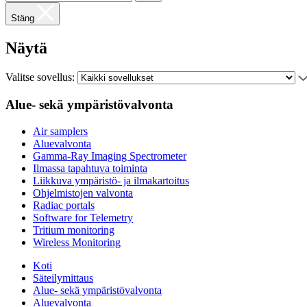
Stäng
Näytä
Valitse sovellus:
Alue- sekä ympäristövalvonta
Air samplers
Aluevalvonta
Gamma-Ray Imaging Spectrometer
Ilmassa tapahtuva toiminta
Liikkuva ympäristö- ja ilmakartoitus
Ohjelmistojen valvonta
Radiac portals
Software for Telemetry
Tritium monitoring
Wireless Monitoring
Koti
Säteilymittaus
Alue- sekä ympäristövalvonta
Aluevalvonta