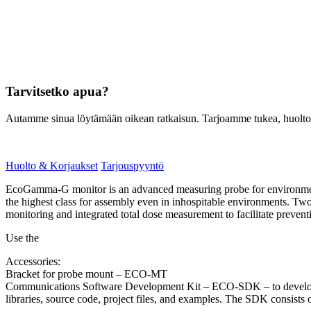
Tarvitsetko apua?
Autamme sinua löytämään oikean ratkaisun. Tarjoamme tukea, huoltoa, 
Huolto & Korjaukset
Tarjouspyyntö
EcoGamma-G monitor is an advanced measuring probe for environmenta
the highest class for assembly even in inhospitable environments. T
monitoring and integrated total dose measurement to facilitate preven
Use the
Accessories:
Bracket for probe mount – ECO-MT
Communications Software Development Kit – ECO-SDK – to develop c
libraries, source code, project files, and examples. The SDK consist