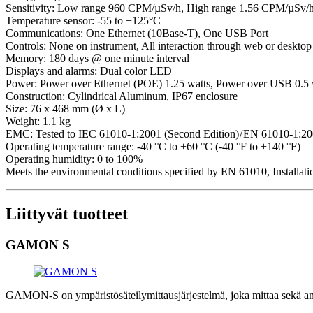
Sensitivity: Low range 960 CPM/µSv/h, High range 1.56 CPM/µSv/
Temperature sensor: -55 to +125°C
Communications: One Ethernet (10Base-T), One USB Port
Controls: None on instrument, All interaction through web or deskt
Memory: 180 days @ one minute interval
Displays and alarms: Dual color LED
Power: Power over Ethernet (POE) 1.25 watts, Power over USB 0.5 
Construction: Cylindrical Aluminum, IP67 enclosure
Size: 76 x 468 mm (Ø x L)
Weight: 1.1 kg
EMC: Tested to IEC 61010-1:2001 (Second Edition) / EN 61010-1:2
Operating temperature range: -40 °C to +60 °C (-40 °F to +140 °F)
Operating humidity: 0 to 100%
Meets the environmental conditions specified by EN 61010, Installat
Liittyvät tuotteet
GAMON S
GAMON-S on ympäristösäteilymittausjärjestelmä, joka mittaa sekä anno