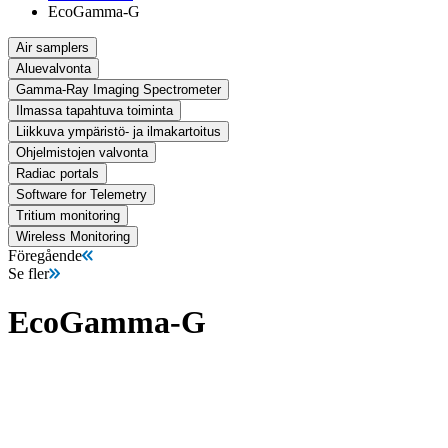
EcoGamma-G
Air samplers
Aluevalvonta
Gamma-Ray Imaging Spectrometer
Ilmassa tapahtuva toiminta
Liikkuva ympäristö- ja ilmakartoitus
Ohjelmistojen valvonta
Radiac portals
Software for Telemetry
Tritium monitoring
Wireless Monitoring
Föregående
Se fler
EcoGamma-G