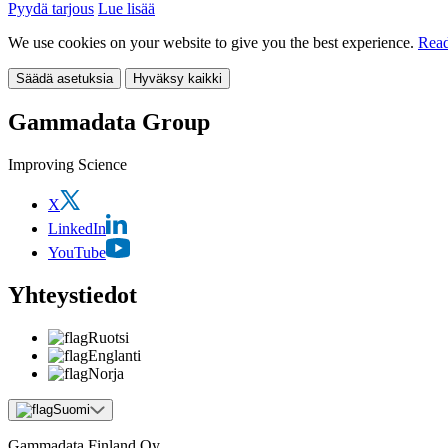
Pyydä tarjous
Lue lisää
We use cookies on your website to give you the best experience.
Read
Säädä asetuksia
Hyväksy kaikki
Gammadata Group
Improving Science
X
LinkedIn
YouTube
Yhteystiedot
Ruotsi
Englanti
Norja
Suomi
Gammadata Finland Oy