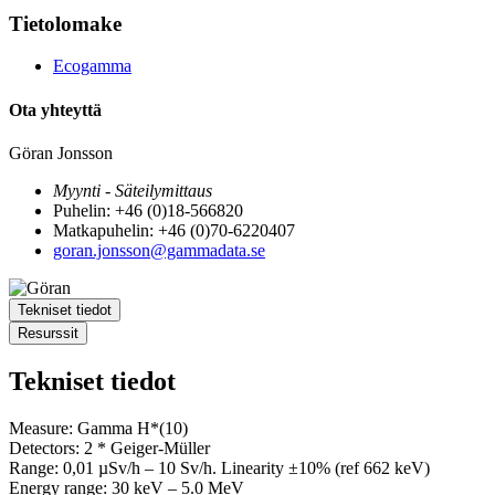
Tietolomake
Ecogamma
Ota yhteyttä
Göran Jonsson
Myynti - Säteilymittaus
Puhelin: +46 (0)18-566820
Matkapuhelin: +46 (0)70-6220407
goran.jonsson@gammadata.se
Tekniset tiedot
Resurssit
Tekniset tiedot
Measure: Gamma H*(10)
Detectors: 2 * Geiger-Müller
Range: 0,01 µSv/h – 10 Sv/h. Linearity ±10% (ref 662 keV)
Energy range: 30 keV – 5.0 MeV