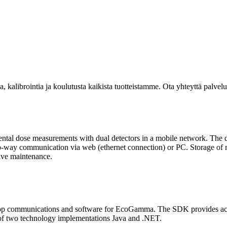
kalibrointia ja koulutusta kaikista tuotteistamme. Ota yhteyttä palvel
l dose measurements with dual detectors in a mobile network. The dos
wo-way communication via web (ethernet connection) or PC. Storage of 
tive maintenance.
ommunications and software for EcoGamma. The SDK provides access 
s of two technology implementations Java and .NET.