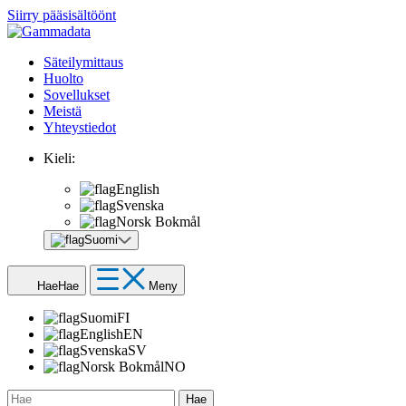
Siirry pääsisältöönt
Säteilymittaus
Huolto
Sovellukset
Meistä
Yhteystiedot
Kieli:
English
Svenska
Norsk Bokmål
Suomi
Hae
Hae
Meny
Suomi
FI
English
EN
Svenska
SV
Norsk Bokmål
NO
Hae