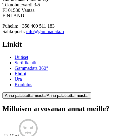
Teknobulevardi 3-5
FI-01530 Vantaa
FINLAND
Puhelin:
+358 400 511 183
Sähköposti:
info@gammadata.fi
Linkit
Uutiset
Sertifikaatit
Gammadata 360°
Ehdot
Ura
Koulutus
Anna palautetta meistä!
Anna palautetta meistä!
Millaisen arvosanan annat meille?