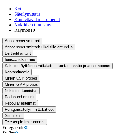
Koti
Säteilymittaus
Kannettavat instrumentit
Nuklidien tunnistus
Raymon10
Annosnopeusmittarit
Annosnopeusmittarit ulkoisilla antureilla
Berthold anturit
Ionisaatiokammio
Kaksoiskäyttöinen mittalaite – kontaminaatio ja annosnopeus
Kontaminaatio
Mirion CSP probes
Mirion GMP probes
Nuklidien tunnistus
Radhound anturit
Reppujärjestelmät
Röntgensäteilyn mittalaitteet
Simulointi
Telescopic instruments
Föregående
Se fler