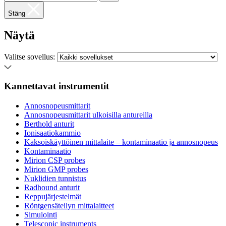
Stäng
Näytä
Valitse sovellus:
Kannettavat instrumentit
Annosnopeusmittarit
Annosnopeusmittarit ulkoisilla antureilla
Berthold anturit
Ionisaatiokammio
Kaksoiskäyttöinen mittalaite – kontaminaatio ja annosnopeus
Kontaminaatio
Mirion CSP probes
Mirion GMP probes
Nuklidien tunnistus
Radhound anturit
Reppujärjestelmät
Röntgensäteilyn mittalaitteet
Simulointi
Telescopic instruments