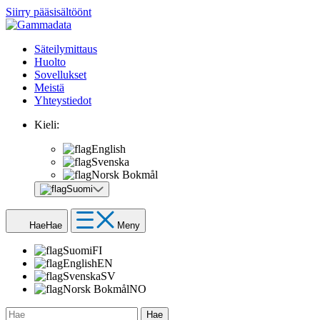
Siirry pääsisältöönt
Säteilymittaus
Huolto
Sovellukset
Meistä
Yhteystiedot
Kieli:
English
Svenska
Norsk Bokmål
Suomi
Hae
Hae
Meny
Suomi
FI
English
EN
Svenska
SV
Norsk Bokmål
NO
Hae