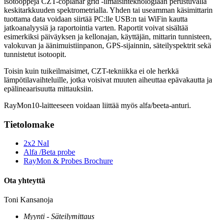
isotooppeja CZT-coplanar grid -ilmaisinteknologiaan perustuvalla
keskitarkkuuden spektrometrialla. Yhden tai useamman käsimittarin
tuottama data voidaan siirtää PC:lle USB:n tai WiFin kautta
jatkoanalyysiä ja raportointia varten. Raportit voivat sisältää
esimerkiksi päiväyksen ja kellonajan, käyttäjän, mittarin tunnisteen,
valokuvan ja äänimuistiinpanon, GPS-sijainnin, säteilyspektrit sekä
tunnistetut isotoopit.
Toisin kuin tuikeilmaisimet, CZT-tekniikka ei ole herkkä
lämpötilavaihteluille, jotka voisivat muuten aiheuttaa epävakautta ja
epälineaarisuutta mittauksiin.
RayMon10-laitteeseen voidaan liittää myös alfa/beeta-anturi.
Tietolomake
2x2 NaI
Alfa /Beta probe
RayMon & Probes Brochure
Ota yhteyttä
Toni Kansanoja
Myynti - Säteilymittaus