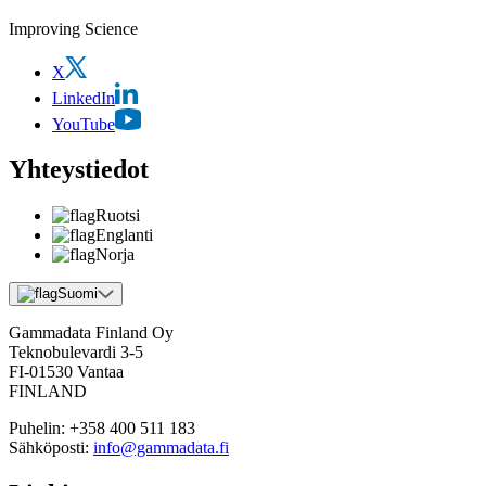
Improving Science
X
LinkedIn
YouTube
Yhteystiedot
Ruotsi
Englanti
Norja
Suomi
Gammadata Finland Oy
Teknobulevardi 3-5
FI-01530 Vantaa
FINLAND
Puhelin:
+358 400 511 183
Sähköposti:
info@gammadata.fi