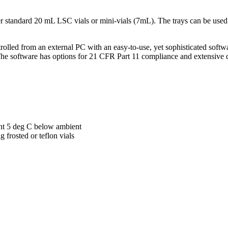
er standard 20 mL LSC vials or mini-vials (7mL). The trays can be used 
ntrolled from an external PC with an easy-to-use, yet sophisticated sof
The software has options for 21 CFR Part 11 compliance and extensive 
ent 5 deg C below ambient
 frosted or teflon vials