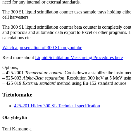
need for any internal or external standards.
The 300 SL liquid scintillation counter uses sample trays holding eith
cell harvesters.
The 300 SL liquid scintillation counter beta counter is completely co
and protocols and automatic data export to Excel or other programs. 
calculations etc.
Watch a presentation of 300 SL on youtube
Read more about
Liquid Scintilation Measureing Procedures here
Options;
– 425-2001
Temperature control
. Cools down a stabilize the instrum
– 525-003
Alpha-Beta separation
. Resolution 300 keV at 5 MeV using
– 425-019
External standard
method using Eu-152 standard source
Tietolomake
425-201 Hidex 300 SL Technical specification
Ota yhteyttä
Toni Kansanoja