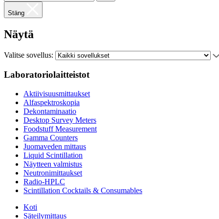
Stäng
Näytä
Valitse sovellus:
Laboratoriolaitteistot
Aktiivisuusmittaukset
Alfaspektroskopia
Dekontaminaatio
Desktop Survey Meters
Foodstuff Measurement
Gamma Counters
Juomaveden mittaus
Liquid Scintillation
Näytteen valmistus
Neutronimittaukset
Radio-HPLC
Scintillation Cocktails & Consumables
Koti
Säteilymittaus