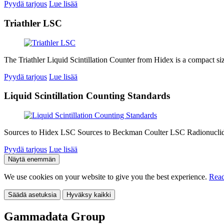
Pyydä tarjous
Lue lisää
Triathler LSC
The Triathler Liquid Scintillation Counter from Hidex is a compact s
Pyydä tarjous
Lue lisää
Liquid Scintillation Counting Standards
Sources to Hidex LSC Sources to Beckman Coulter LSC Radionuclides a
Pyydä tarjous
Lue lisää
Näytä enemmän
We use cookies on your website to give you the best experience.
Read
Säädä asetuksia
Hyväksy kaikki
Gammadata Group