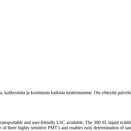
kalibrointia ja koulutusta kaikista tuotteistamme. Ota yhteyttä palvel
transportable and user-friendly LSC available. The 300 SL liquid scin
se of three highly sensitive PMT’s and enables easy determination of sa