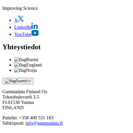
Improving Science
X
LinkedIn
YouTube
Yhteystiedot
Ruotsi
Englanti
Norja
Suomi
Gammadata Finland Oy
Teknobulevardi 3-5
FI-01530 Vantaa
FINLAND
Puhelin:
+358 400 511 183
Sähköposti:
info@gammadata.fi