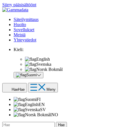
Siirry pääsisältöönt
Säteilymittaus
Huolto
Sovellukset
Meistä
Yhteystiedot
Kieli:
English
Svenska
Norsk Bokmål
Suomi
Hae
Hae
Meny
Suomi
FI
English
EN
Svenska
SV
Norsk Bokmål
NO
Hae