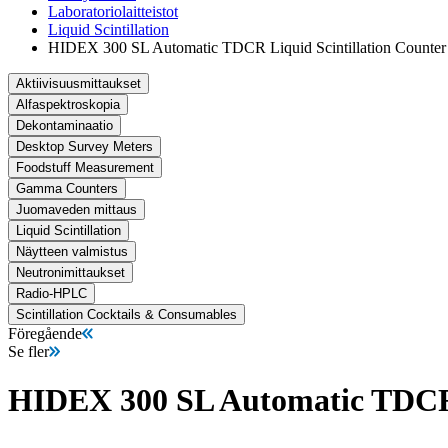
Laboratoriolaitteistot
Liquid Scintillation
HIDEX 300 SL Automatic TDCR Liquid Scintillation Counter
Aktiivisuusmittaukset
Alfaspektroskopia
Dekontaminaatio
Desktop Survey Meters
Foodstuff Measurement
Gamma Counters
Juomaveden mittaus
Liquid Scintillation
Näytteen valmistus
Neutronimittaukset
Radio-HPLC
Scintillation Cocktails & Consumables
Föregående
Se fler
HIDEX 300 SL Automatic TDCR 