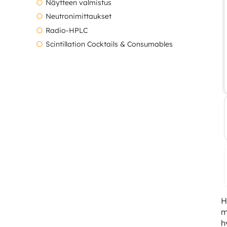
Näytteen valmistus
Neutronimittaukset
Radio-HPLC
Scintillation Cocktails & Consumables
H
m
h