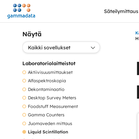
Siirry
Säteilymittaus
pääsisältöönt
Näytä
K
H
Valitse sovellus:
Laboratoriolaitteistot
Aktiivisuusmittaukset
Alfaspektroskopia
Dekontaminaatio
Desktop Survey Meters
Foodstuff Measurement
Gamma Counters
Juomaveden mittaus
Liquid Scintillation