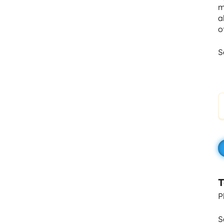
m
a
o
S
T
P
S