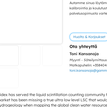
Autamme sinua löytämä
kalibrointia ja koulutu
palvelusopimusta varte
Huolto & Korjaukset
Ota yhteyttä
Toni Kansanoja
Myynti - Säteilymittaus
Matkapuhelin: +35840
toni.kansanoja@gamma
idex has served the liquid scintillation counting community 
arket has been missing a true ultra low level LSC that wou
ydrogeology when mapping the global clean water resources,