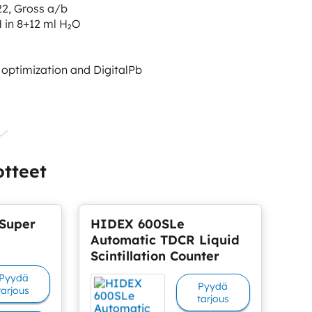
22, Gross a/b
H in 8+12 ml H₂O
 optimization and DigitalPb
otteet
Super
HIDEX 600SLe
Automatic TDCR Liquid
Scintillation Counter
Pyydä
Pyydä
tarjous
tarjous