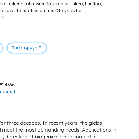
än oikean ratkaisun. Tarjoamme tukea, huoltoa,
sta kaikista tuotteistamme. Ota yhteyttä
n!
Tarjouspyyntö
4824356
data.fi
for three decades. In recent years, the global
ld meet the most demanding needs. Applications in
 detection of biogenic carbon content in