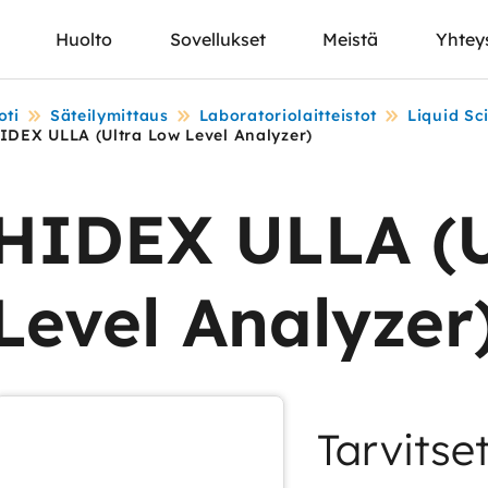
Huolto
Sovellukset
Meistä
Yhtey
oti
Säteilymittaus
Laboratoriolaitteistot
Liquid Sci
IDEX ULLA (Ultra Low Level Analyzer)
HIDEX ULLA (U
Level Analyzer
Tarvitse