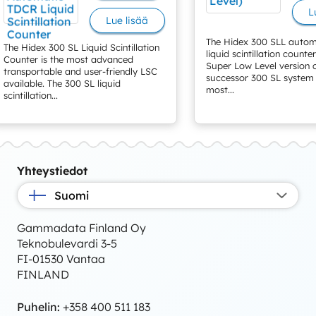
L
Lue lisää
The Hidex 300 SLL auto
The Hidex 300 SL Liquid Scintillation
liquid scintillation counte
Counter is the most advanced
Super Low Level version o
transportable and user-friendly LSC
successor 300 SL system 
available. The 300 SL liquid
most...
scintillation...
Yhteystiedot
Suomi
Gammadata Finland Oy
Teknobulevardi 3-5
FI-01530 Vantaa
FINLAND
Puhelin:
+358 400 511 183