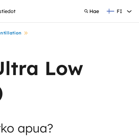
FI
stiedot
Hae
Suomi
Hae
ntillation
ltra Low
)
tko apua?