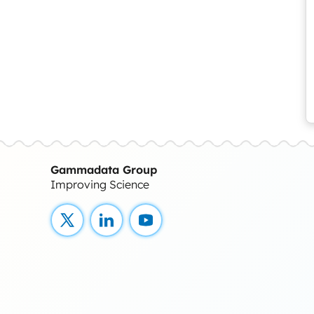
Gammadata Group
Improving Science
X
LinkedIn
YouTube