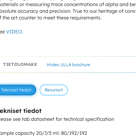
aterials or measuring trace concentrations of alpha and beta
bsolute accuracy and precision. True to our heritage of con
f the art counter to meet these requirements.
ee
VIDEO.
TIETOLOMAKE
Hidex ULLA brochure
Tekniset tiedot
Resurssit
ekniset tiedot
lease see tab
datasheet
for technical specification
ample capacity 20/7/5 ml: 80/192/192