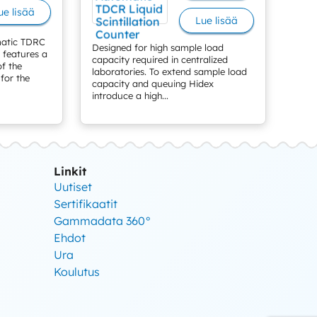
ue lisää
Lue lisää
matic TDRC
Designed for high sample load
r features a
capacity required in centralized
f the
laboratories. To extend sample load
for the
capacity and queuing Hidex
introduce a high...
Linkit
Uutiset
Sertifikaatit
Gammadata 360°
Ehdot
Ura
Koulutus