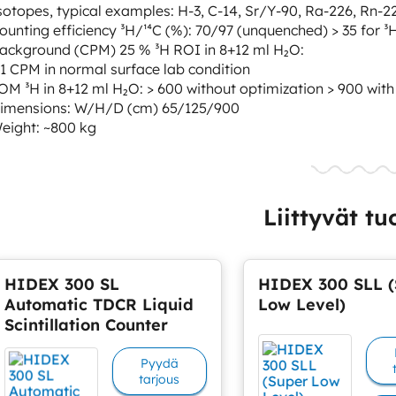
sotopes, typical examples: H-3, C-14, Sr/Y-90, Ra-226, Rn-2
ounting efficiency ³H/¹⁴C (%): 70/97 (unquenched) > 35 for ³
ackground (CPM) 25 % ³H ROI in 8+12 ml H₂O:
 1 CPM in normal surface lab condition
OM ³H in 8+12 ml H₂O: > 600 without optimization > 900 with
imensions: W/H/D (cm) 65/125/900
eight: ~800 kg
Liittyvät tu
HIDEX 300 SL
HIDEX 300 SLL (
Automatic TDCR Liquid
Low Level)
Scintillation Counter
Pyydä
tarjous